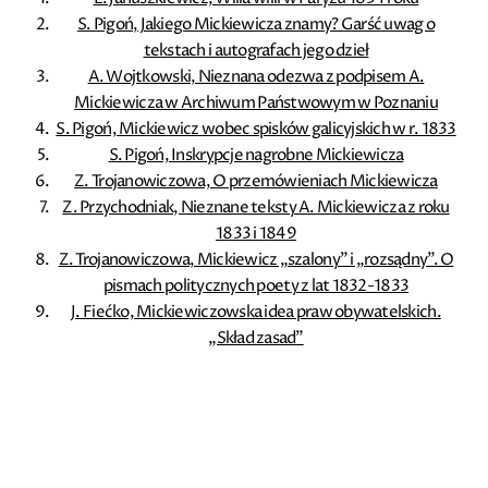
S. Pigoń, Jakiego Mickiewicza znamy? Garść uwag o
tekstach i autografach jego dzieł
A. Wojtkowski, Nieznana odezwa z podpisem A.
Mickiewicza w Archiwum Państwowym w Poznaniu
S. Pigoń, Mickiewicz wobec spisków galicyjskich w r. 1833
S. Pigoń, Inskrypcje nagrobne Mickiewicza
Z. Trojanowiczowa, O przemówieniach Mickiewicza
Z. Przychodniak, Nieznane teksty A. Mickiewicza z roku
1833 i 1849
Z. Trojanowiczowa, Mickiewicz „szalony” i „rozsądny”. O
pismach politycznych poety z lat 1832-1833
J. Fiećko, Mickiewiczowska idea praw obywatelskich.
„Skład zasad”