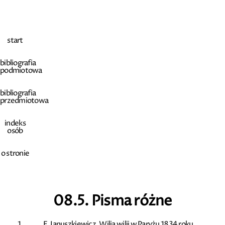
start
bibliografia
podmiotowa
bibliografia
przedmiotowa
indeks
osób
o stronie
08.5. Pisma różne
E. Januszkiewicz, Wilia wilii w Paryżu 1834 roku