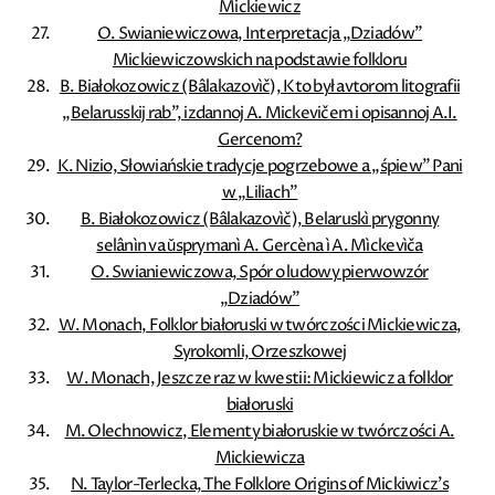
Mickiewicz
O. Swianiewiczowa, Interpretacja „Dziadów”
Mickiewiczowskich na podstawie folkloru
B. Białokozowicz (Bâlakazovìč), Kto był avtorom litografii
„Belarusskij rab”, izdannoj A. Mickevičem i opisannoj A.I.
Gercenom?
K. Nizio, Słowiańskie tradycje pogrzebowe a „śpiew” Pani
w „Liliach”
B. Białokozowicz (Bâlakazovìč), Belaruskì prygonny
selânìn va ǔsprymanì A. Gercèna ì A. Mìckevìča
O. Swianiewiczowa, Spór o ludowy pierwowzór
„Dziadów”
W. Monach, Folklor białoruski w twórczości Mickiewicza,
Syrokomli, Orzeszkowej
W. Monach, Jeszcze raz w kwestii: Mickiewicz a folklor
białoruski
M. Olechnowicz, Elementy białoruskie w twórczości A.
Mickiewicza
N. Taylor-Terlecka, The Folklore Origins of Mickiwicz's