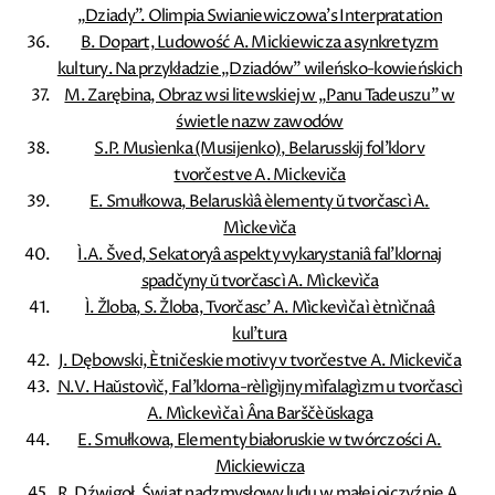
„Dziady”. Olimpia Swianiewiczowa's Interpratation
B. Dopart, Ludowość A. Mickiewicza a synkretyzm
kultury. Na przykładzie „Dziadów” wileńsko-kowieńskich
M. Zarębina, Obraz wsi litewskiej w „Panu Tadeuszu” w
świetle nazw zawodów
S.P. Musìenka (Musijenko), Belarusskij fol'klor v
tvorčestve A. Mickeviča
E. Smułkowa, Belaruskìâ èlementy ǔ tvorčascì A.
Mìckevìča
Ì.A. Šved, Sekatoryâ aspekty vykarystaniâ fal'klornaj
spadčyny ǔ tvorčascì A. Mìckevìča
Ì. Žloba, S. Žloba, Tvorčasc' A. Mìckevìča ì ètnìčnaâ
kul'tura
J. Dębowski, Ètničeskie motivy v tvorčestve A. Mickeviča
N.V. Haǔstovìč, Fal’klorna-rèlìgìjny mìfalagìzm u tvorčascì
A. Mìckevìča ì Âna Barščèǔskaga
E. Smułkowa, Elementy białoruskie w twórczości A.
Mickiewicza
R. Dźwigoł, Świat nadzmysłowy ludu w małej ojczyźnie A.