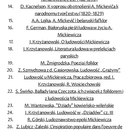
D. Kacnelson, K voprosu ob otnošenii A. Mickeviča k
narodnomu tvorčestvu (1820-1829)
A.A. Lojka, A. Mìckevìč ì belaruskì fal’klor
F. German, Białoruska pieśń ludowa w życiu A.
Mickiewicza
J. Krzyżanowski, O ludowości Mickiewicza
J. Krzyżanowski, Literatura ludowa w prelekcjach
paryskich
M. Żmigrodzka, Poezja i folklor
Z. Szmydtowa z d. Gąsiorowska, Ludowość „Grażyny”
Ludowość u Mickiewicza. Praca zbiorowa, red. J.
Krzyżanowski, R. Wojciechowski
S. Świrko, Ballady Jana Czeczota, ich związek z folklorem i
z ludowością Mickiewicza
M. Wantowska, ”Dziady” kowieńsko-wileńskie
J. Krzyżanowski, Ludowość w „Dziadów” cz. III
R. Górski, Ludoznawstwo epoki Mickiewicza
Z. Lubicz-Zaleski, L'inspiration populaire dans l'oeuvre de