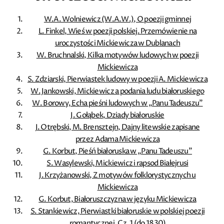
W.A. Wolniewicz (W.A.W.), O poezji gminnej
L. Finkel, Wieś w poezji polskiej. Przemówienie na
uroczystości Mickiewicza w Dublanach
W. Bruchnalski, Kilka motywów ludowych w poezji
Mickiewicza
S. Zdziarski, Pierwiastek ludowy w poezji A. Mickiewicza
W. Jankowski, Mickiewicz a podania ludu białoruskiego
W. Borowy, Echa pieśni ludowych w „Panu Tadeuszu”
J. Gołąbek, Dziady białoruskie
J. Otrębski, M. Brensztejn, Dajny litewskie zapisane
przez Adama Mickiewicza
G. Korbut, Pieśń białoruska w „Panu Tadeuszu”
S. Wasylewski, Mickiewicz i rapsod Białejrusi
J. Krzyżanowski, Z motywów folklorystycznych u
Mickiewicza
G. Korbut, Białoruszczyzna w języku Mickiewicza
S. Stankiewicz, Pierwiastki białoruskie w polskiej poezji
romantycznej. Cz. 1 (do 1830)