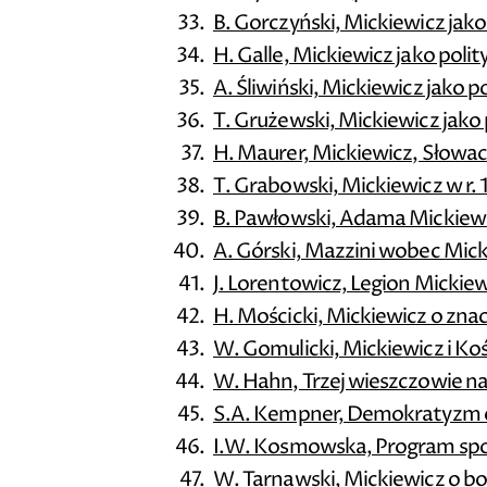
B. Gorczyński, Mickiewicz jako
H. Galle, Mickiewicz jako polit
A. Śliwiński, Mickiewicz jako p
T. Grużewski, Mickiewicz jako 
H. Maurer, Mickiewicz, Słowac
T. Grabowski, Mickiewicz w r.
B. Pawłowski, Adama Mickiewi
A. Górski, Mazzini wobec Mic
J. Lorentowicz, Legion Micki
H. Mościcki, Mickiewicz o zna
W. Gomulicki, Mickiewicz i Ko
W. Hahn, Trzej wieszczowie n
S.A. Kempner, Demokratyzm 
I.W. Kosmowska, Program społ
W. Tarnawski, Mickiewicz o b