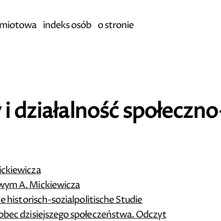
edmiotowa
indeks osób
o stronie
 i działalność społeczn
ickiewicza
owym A. Mickiewicza
ne historisch-sozialpolitische Studie
wobec dzisiejszego społeczeństwa. Odczyt