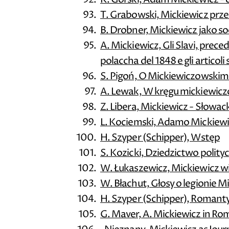
T. Grabowski, Mickiewicz przed
B. Drobner, Mickiewicz jako soc
A. Mickiewicz, Gli Slavi, prece
polaccha del 1848 e gli articol
S. Pigoń, O Mickiewiczowskim 
A. Lewak, W kręgu mickiewicz
Z. Libera, Mickiewicz - Słowac
L. Kociemski, Adamo Mickiewicz
H. Szyper (Schipper), Wstęp
S. Kozicki, Dziedzictwo polit
W. Łukaszewicz, Mickiewicz w
W. Błachut, Głosy o legionie Mi
H. Szyper (Schipper), Romant
G. Maver, A. Mickiewicz in Ro