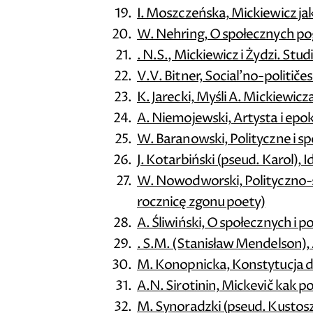
I. Moszczeńska, Mickiewicz ja
W. Nehring, O społecznych po
. N.S., Mickiewicz i Żydzi. Stu
V.V. Bitner, Social'no-politič
K. Jarecki, Myśli A. Mickiewi
A. Niemojewski, Artysta i ep
W. Baranowski, Polityczne i sp
J. Kotarbiński (pseud. Karol),
W. Nowodworski, Polityczno-s
rocznicę zgonu poety)
A. Śliwiński, O społecznych i 
. S.M. (Stanisław Mendelson),
M. Konopnicka, Konstytucja 
A.N. Sirotinin, Mickevič kak pol
M. Synoradzki (pseud. Kustosz