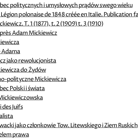
wobec politycznych i umysłowych prądów swego wieku
égion polonaise de 1848 créée en Italie. Publication fa
iewicz. T. 1 (1877), t. 2 (1909) t. 3 (1910)
D'après Adam Mickiewicz
kiewicza
e Adama
cz jako rewolucjonista
kiewicza do Żydów
zno-polityczne Mickiewicza
ec Polski i świata
 Mickiewiczowska
des Juifs
alista
owacki jako członkowie Tow. Litewskiego i Ziem Ruskich
ielem prawa