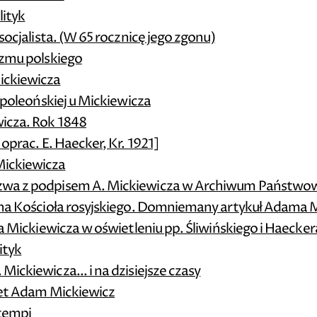
lityk
socjalista. (W 65 rocznicę jego zgonu)
izmu polskiego
ickiewicza
napoleońskiej u Mickiewicza
wicza. Rok 1848
oprac. E. Haecker, Kr. 1921]
Mickiewicza
ezwa z podpisem A. Mickiewicza w Archiwum Państw
czna Kościoła rosyjskiego. Domniemany artykuł Adama 
na Mickiewicza w oświetleniu pp. Śliwińskiego i Haecker
ityk
ickiewicza... i na dzisiejsze czasy
 et Adam Mickiewicz
 tempi