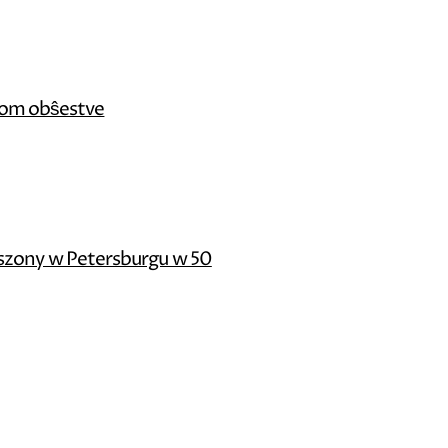
skom obŝestve
szony w Petersburgu w 50