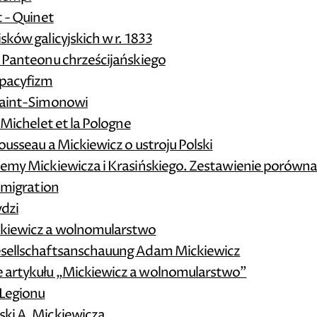
t - Quinet
sków galicyjskich w r. 1833
a Panteonu chrześcijańskiego
 pacyfizm
 Saint-Simonowi
 Michelet et la Pologne
ousseau a Mickiewicz o ustroju Polski
stemy Mickiewicza i Krasińskiego. Zestawienie porówn
'émigration
ydzi
ckiewicz a wolnomularstwo
esellschaftsanschauung Adam Mickiewicz
 artykułu „Mickiewicz a wolnomularstwo”
 Legionu
ski A. Mickiewicza