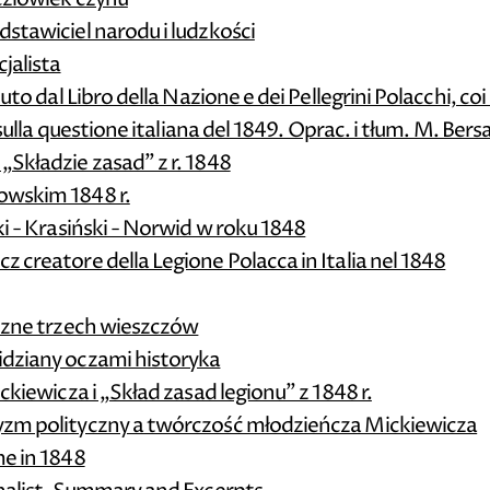
stawiciel narodu i ludzkości
jalista
duto dal Libro della Nazione e dei Pellegrini Polacchi, c
i sulla questione italiana del 1849. Oprac. i tłum. M. Be
„Składzie zasad” z r. 1848
owskim 1848 r.
ki - Krasiński - Norwid w roku 1848
 creatore della Legione Polacca in Italia nel 1848
yczne trzech wieszczów
idziany oczami historyka
ckiewicza i „Skład zasad legionu” z 1848 r.
yzm polityczny a twórczość młodzieńcza Mickiewicza
me in 1848