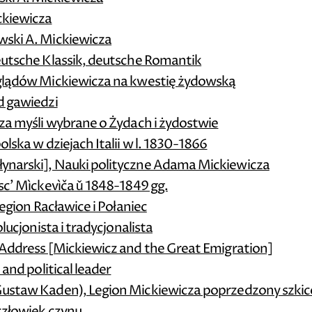
ckiewicza
wski A. Mickiewicza
eutsche Klassik, deutsche Romantik
oglądów Mickiewicza na kwestię żydowską
d gawiedzi
cza myśli wybrane o Żydach i żydostwie
lska w dziejach Italii w l. 1830-1866
ynarski], Nauki polityczne Adama Mickiewicza
sc’ Mìckevìča ǔ 1848-1849 gg.
legion Racławice i Połaniec
lucjonista i tradycjonalista
 Address [Mickiewicz and the Great Emigration]
 and political leader
Gustaw Kaden), Legion Mickiewicza poprzedzony szkic
człowiek czynu