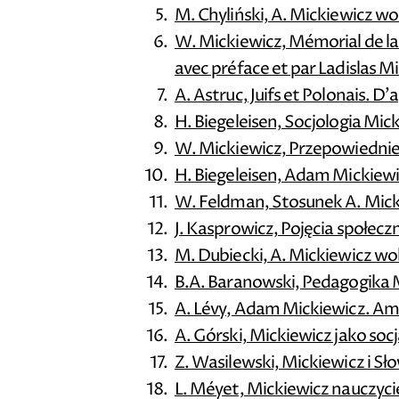
M. Chyliński, A. Mickiewicz 
W. Mickiewicz, Mémorial de la L
avec préface et par Ladislas Mick
A. Astruc, Juifs et Polonais. 
H. Biegeleisen, Socjologia Mic
W. Mickiewicz, Przepowiedni
H. Biegeleisen, Adam Mickiewi
W. Feldman, Stosunek A. Mic
J. Kasprowicz, Pojęcia społec
M. Dubiecki, A. Mickiewicz wob
B.A. Baranowski, Pedagogika
A. Lévy, Adam Mickiewicz. Ami 
A. Górski, Mickiewicz jako socj
Z. Wasilewski, Mickiewicz i Sł
L. Méyet, Mickiewicz nauczyc