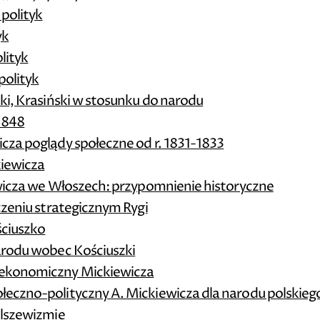
 polityk
yk
olityk
polityk
ki, Krasiński w stosunku do narodu
 1848
cza poglądy społeczne od r. 1831-1833
kiewicza
ewicza we Włoszech: przypomnienie historyczne
czeniu strategicznym Rygi
ściuszko
arodu wobec Kościuszki
ekonomiczny Mickiewicza
eczno-polityczny A. Mickiewicza dla narodu polskieg
olszewizmie