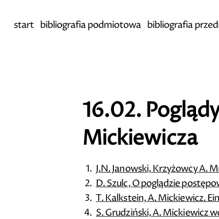
start
bibliografia podmiotowa
bibliografia prz
16.02. Poglądy
Mickiewicza
J.N. Janowski, Krzyżowcy A. M
D. Szulc, O poglądzie postęp
T. Kalkstein, A. Mickiewicz. Ei
S. Grudziński, A. Mickiewicz 