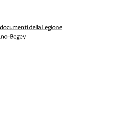
oi documenti della Legione
rsano-Begey