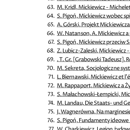
M. Kridl, Mickiewicz - Michele
S. Pigoń, Mickiewicz wobec spi
A. Górski, Projekt Mickiewicz
W. Natanson, A. Mickiewicz a
S. Pigoń, Mickiewicz przeciw
Z. Lubicz-Zaleski, Mickiewicz -
. T. Gr. [Grabowski Tadeusz], R
M. Sekreta, Socjologiczne sy
L. Biernawski, Mickiewicz et l
M. Rappaport, Mickiewicz a Ż
S. Małachowski-Łempicki, Mi
M. Landau, Die Staats- und G
J. Wagnerówna, Na marginesie
S. Pigoń, Fundamenty ideowe
W. Charkiewicz, Legion żydow