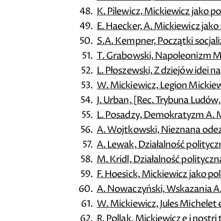
K. Pilewicz, Mickiewicz jako po
E. Haecker, A. Mickiewicz jako 
S.A. Kempner, Początki socjal
T. Grabowski, Napoleonizm M
L. Płoszewski, Z dziejów idei 
W. Mickiewicz, Legion Mickie
J. Urban, [Rec. Trybuna Ludów, 
L. Posadzy, Demokratyzm A. 
A. Wojtkowski, Nieznana od
A. Lewak, Działalność polity
M. Kridl, Działalność politycz
F. Hoesick, Mickiewicz jako pol
A. Nowaczyński, Wskazania A. M
W. Mickiewicz, Jules Michelet
R. Pollak, Mickiewicz e i nostri