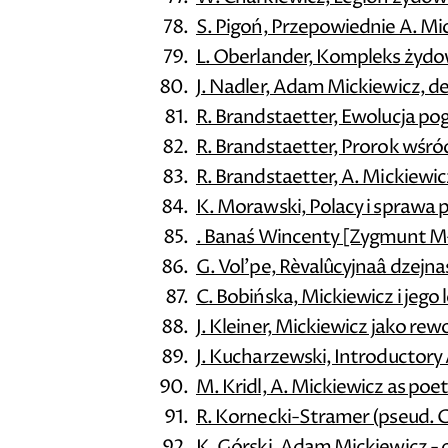
S. Pigoń, Przepowiednie A. Mi
L. Oberlander, Kompleks żydo
J. Nadler, Adam Mickiewicz, d
R. Brandstaetter, Ewolucja p
R. Brandstaetter, Prorok wśró
R. Brandstaetter, A. Mickiewi
K. Morawski, Polacy i sprawa po
. Banaś Wincenty [Zygmunt Mł
G. Vol'pe, Rèvalûcyjnaâ dzejna
C. Bobińska, Mickiewicz i jego 
J. Kleiner, Mickiewicz jako rewo
J. Kucharzewski, Introductory
M. Kridl, A. Mickiewicz as poet
R. Kornecki-Stramer (pseud. 
K. Górski, Adam Mickiewicz - 