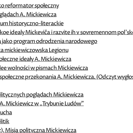
ko reformator społeczny
glądach A. Mickiewicza
dium historyczno-literackie
eskoe idealy Mickeviča i razvite ih v sovremennom pol'
cza jako program odrodzenia narodowego
oka mickiewiczowska Legionu
ołeczne ideały A. Mickiewicza
 Idee wolności w pismach Mickiewicza
połeczne przekonania A. Mickiewicza. (Odczyt wygło
politycznych poglądach Mickiewicza
 A. Mickiewicz w „Trybunie Ludów”
ducha
itik
), Misja polityczna Mickiewicza