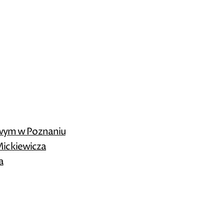
owym w Poznaniu
Mickiewicza
a