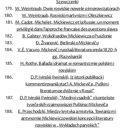
Szewczenki
W. Weintraub, Dwie rosyjskie nowele o improwizatorach
W. Weintraub, Rosyjski martynizm i Oleszkiewicz
M. Cadot, Michelet, Mickiewicz et la Russie: un moment
privilégié dans l’approche française des questions slaves
B. Galster, Wokół sądów Mickiewicza o Puszkinie
Đ. Živanović, Bielinski o Mickjeviču
V.Ė. Vacuro, Mickevič i russkaâ literatura sreda 1820-h
gg. (Razyskaniâ)
H. Rothe, Ballada i dramat w romantyzmie polskim i
rosyjskim
D.P. Ivinskij (Iwinskij), Iz istorii publikacii i
kommentirovaniâ stat'i A. Mickeviča „Puškin i
literaturnoe dviženie v Rossii”
D.P. Ivinskij (Iwinskij), ”Mednyj vsadnik” v kontekste
tvorčeskih vzaimosvjazej Puškina i Mickeviča
E. Przechodzki, Między krytyką a mistyką. Towianizm i
antynomie Mickiewiczowskiej koncepcji literatury
rosyjskiej w „Wykładach paryskich”