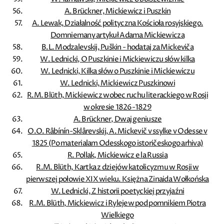
A. Brückner, Mickiewicz i Puszkin
A. Lewak, Działalność polityczna Kościoła rosyjskiego.
Domniemany artykuł Adama Mickiewicza
B.L. Modzalevskij, Puškin - hodataj za Mickeviča
W. Lednicki, O Puszkinie i Mickiewiczu słów kilka
W. Lednicki, Kilka słów o Puszkinie i Mickiewiczu
W. Lednicki, Mickiewicz Puszkinowi
R.M. Blüth, Mickiewicz wobec ruchu literackiego w Rosji
w okresie 1826-1829
A. Brückner, Dwaj geniusze
O.O. Râbínín-Sklârevskij, A. Mickevič v ssylke v Odesse v
1825 (Po materialam Odesskogo istoričeskogo arhiva)
R. Pollak, Mickiewicz e la Russia
R.M. Blüth, Kartka z dziejów katolicyzmu w Rosji w
pierwszej połowie XIX wieku. Księżna Zinaida Wołkońska
W. Lednicki, Z historii poetyckiej przyjaźni
R.M. Blüth, Mickiewicz i Rylejew pod pomnikiem Piotra
Wielkiego