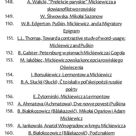
A. Walicki, ”Prelekcje paryskie” Mickiewicza a
słowianofilstwo rosyjskie
W. Śliwowska, Mikołaj Sazonow
W.B. Edgerton, Puškin, Mickiewicz, and a Migratory
Epigram
L.L. Thomas, Toward a contrastive study of word-usage:
Mickiewicz and Puškin
B. Galster, Petersburg w pismach Mickiewicza i Gogola
M. Jakóbiec, Mickiewiczowska koncepcja rosyjskiego
Oświecenia
J. Borsukiewicz, Lermontow a Mickiewicz
B.A. Sluckij (Słucki), Čto iskali v pol'skoj poèzii russkie
poèty
E. Żytomirski, Mickiewicz a Lermontow
A. Ahmatova (Achmatowa), Dve novye povesti Puškina
B. Białokozowicz (Bâlakazovìč), Mikołaj Ogariow i Adam
Mickiewicz
A. Jankowski, Anatol Winogradow w kręgu Mickiewicza
B. Białokozowicz (Bâlakazovìč), Pod znakiem