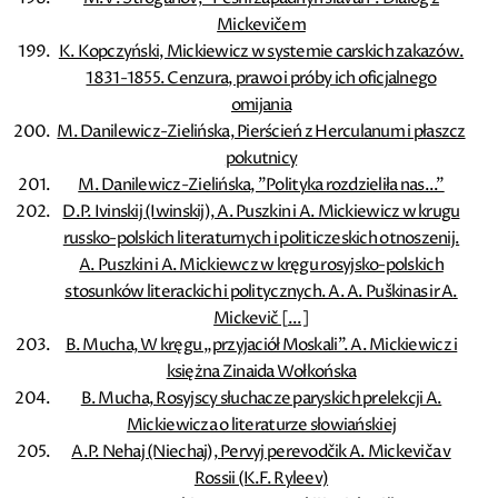
Mickevičem
K. Kopczyński, Mickiewicz w systemie carskich zakazów.
1831-1855. Cenzura, prawo i próby ich oficjalnego
omijania
M. Danilewicz-Zielińska, Pierścień z Herculanum i płaszcz
pokutnicy
M. Danilewicz-Zielińska, ”Polityka rozdzieliła nas...”
D.P. Ivinskij (Iwinskij), A. Puszkin i A. Mickiewicz w krugu
russko-polskich literaturnych i politiczeskich otnoszenij.
A. Puszkin i A. Mickiewcz w kręgu rosyjsko-polskich
stosunków literackich i politycznych. A. A. Puškinas ir A.
Mickevič [...]
B. Mucha, W kręgu „przyjaciół Moskali”. A. Mickiewicz i
księżna Zinaida Wołkońska
B. Mucha, Rosyjscy słuchacze paryskich prelekcji A.
Mickiewicza o literaturze słowiańskiej
A.P. Nehaj (Niechaj), Pervyj perevodčik A. Mickeviča v
Rossii (K.F. Ryleev)