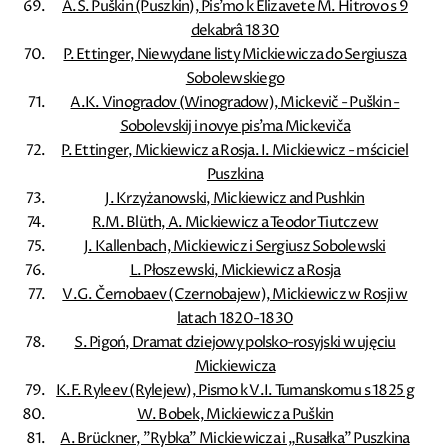
A.S. Puškin (Puszkin), Pis'mo k Elizavete M. Hitrovo s 9
dekabrâ 1830
P. Ettinger, Niewydane listy Mickiewicza do Sergiusza
Sobolewskiego
A.K. Vinogradov (Winogradow), Mickevič - Puškin -
Sobolevskij i novye pis'ma Mickeviča
P. Ettinger, Mickiewicz a Rosja. I. Mickiewicz - mściciel
Puszkina
J. Krzyżanowski, Mickiewicz and Pushkin
R.M. Blüth, A. Mickiewicz a Teodor Tiutczew
J. Kallenbach, Mickiewicz i Sergiusz Sobolewski
L. Płoszewski, Mickiewicz a Rosja
V.G. Černobaev (Czernobajew), Mickiewicz w Rosji w
latach 1820-1830
S. Pigoń, Dramat dziejowy polsko-rosyjski w ujęciu
Mickiewicza
K.F. Ryleev (Rylejew), Pismo k V.I. Tumanskomu s 1825 g
W. Bobek, Mickiewicz a Puškin
A. Brückner, ”Rybka” Mickiewicza i „Rusałka” Puszkina