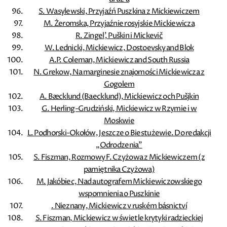
S. Wasylewski, Przyjaźń Puszkina z Mickiewiczem
M. Żeromska, Przyjaźnie rosyjskie Mickiewicza
R. Zingel', Puškin i Mickevič
W. Lednicki, Mickiewicz, Dostoevsky and Blok
A.P. Coleman, Mickiewicz and South Russia
N. Grekow, Na marginesie znajomości Mickiewicza z
Gogolem
A. Bæcklund (Baecklund), Mickiewicz och Pušjkin
G. Herling-Grudziński, Mickiewicz w Rzymie i w
Moskwie
L. Podhorski-Okołów, Jeszcze o Biestużewie. Do redakcji
„Odrodzenia”
S. Fiszman, Rozmowy F. Czyżowa z Mickiewiczem (z
pamiętnika Czyżowa)
M. Jakóbiec, Nad autografem Mickiewiczowskiego
wspomnienia o Puszkinie
. Nieznany, Mickiewicz v ruském básnictví
S. Fiszman, Mickiewicz w świetle krytyki radzieckiej