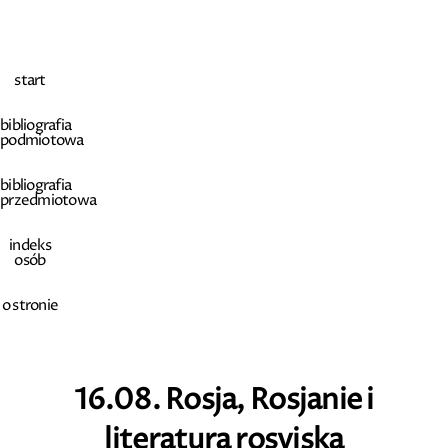
start
bibliografia
podmiotowa
bibliografia
przedmiotowa
indeks
osób
o stronie
16.08. Rosja, Rosjanie i
literatura rosyjska