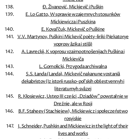
Đ. Živanović, Mickjevič i Puškin
E. Lo Gatto, W sprawie wzajemnych stosunków
Mickiewicza i Puszkina
E. Koval'čuk, Mickevič o Puškine
V.V. Martynov, Puškin i Mickevič poèty-liriki (Nekatorye
voprosy âzika i stilâ)
A. Lavreckij, K voprosu vzaimootnošenijach Puškina i
Mickieviča
L. Gomolicki, Przygoda archiwalna
S.S. Łanda (Landa), Mickevič nakanune vostaniâ
dekabristov (Iz istorii russko-pol'skih obŝestvennyh i
literaturnyh svâzej
R. Kłosiewicz, Ustęp III części „Dziadów” powstał nie w
Dreźnie, ale w Rosji
B.F. Staheev (Stachiejew), Mickiewicz i społeczeństwo
rosyjskie
J. Schneider, Pushkin and Mickiewicz in the light of their
lives and works