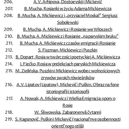
A.V. Arhipova, Dostoevskij i Mickevič
B. Mucha, Rosjanki w życiu Adama Mickiewicza
B. Mucha, A. Mickiewicz i „przyjaciel Moskal” Sergiusz
Sobolewski
B. Mucha, A. Mickiewicz i Rosjanie we Włoszech
B. Mucha, A. Mickiewicz i Rosjanie „na paryskim bruku”
B. Mucha, A. Mickiewicz czasów emigracji i Rosjanie
S. Fiszman, Mickiewicz i Puszkin
B. Dopart, Rosja w twórczości poetyckiej A. Mickiewicza
J. Fiećko, Rosja w prelekcjach paryskich Mickiewicza
M. Zielińska, Puszkin i Mickiewicz wobec wolnościowych
zrywów swoich rówieśników
A.V. Lipatov (Lipatow), Mickevič i Puškin. Obraz na fone
istoriografii i istoriosofii
A. Nowak, A. Mickiewicz i Wielka Emigracja: spory o
Rosję
W. Śliwowska, Zabaronenyâ čytannì
S. Kaganovič, Puškin i Mickevič (nacional'nye osobennosti
orientl'nogo stilâ)