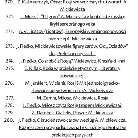
Z. Kaźmierczyk, Obraz Rosji we wczesnych utworach A.
Mickiewicza
L. Murzič, ”Piligrim” A. Mickeviča v kontekste russkoj
liryki serebrânogo veka
A.V. Lipatov (Lipatow), Europejski wymiar osobowości
twórczej A. Mickiewicza
J. Fiećko, Mickiewiczowskie figury carów. Od „Dziadów”
do „Prelekcji paryskich”
J. Fiećko, Co zrobić z Rosją? Mickiewicz, Krasiński i inni
E. Kiślak, Rosja w projekcie etycznym „Literatury
słowiańskiej”
M. Junkiert, W cieniu Rosji? Mit jedności grecko-
słowiańskiej w twórczości A. Mickiewicza
M. Zemła, Miłosz, Mickiewicz, Rosja
J. Fiećko, Miłosz czyta Rosję tropem Mickiewicza?
Z. Dambek-Giallelis, Płaszcz Mickiewicza
J. Fiećko, Okrucieństwo carów według A. Mickiewicza.
Raz jeszcze o przypadku Iwana IV Groźnego i Piotra I w
prelekcjach paryskich