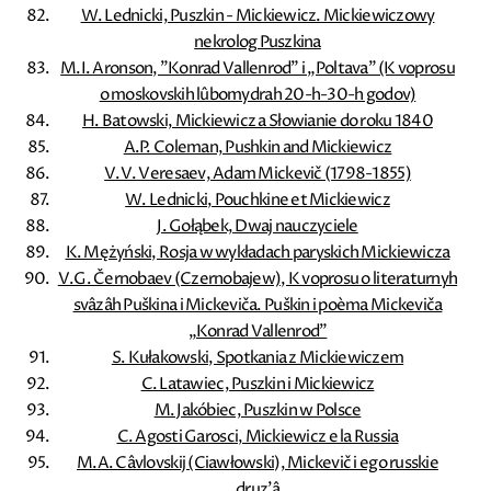
W. Lednicki, Puszkin - Mickiewicz. Mickiewiczowy
nekrolog Puszkina
M.I. Aronson, ”Konrad Vallenrod” i „Poltava” (K voprosu
o moskovskih lûbomydrah 20-h-30-h godov)
H. Batowski, Mickiewicz a Słowianie do roku 1840
A.P. Coleman, Pushkin and Mickiewicz
V.V. Veresaev, Adam Mickevič (1798-1855)
W. Lednicki, Pouchkine et Mickiewicz
J. Gołąbek, Dwaj nauczyciele
K. Mężyński, Rosja w wykładach paryskich Mickiewicza
V.G. Černobaev (Czernobajew), K voprosu o literaturnyh
svâzâh Puškina i Mickeviča. Puškin i poèma Mickeviča
„Konrad Vallenrod”
S. Kułakowski, Spotkania z Mickiewiczem
C. Latawiec, Puszkin i Mickiewicz
M. Jakóbiec, Puszkin w Polsce
C. Agosti Garosci, Mickiewicz e la Russia
M.A. Câvlovskij (Ciawłowski), Mickevič i ego russkie
druz'â