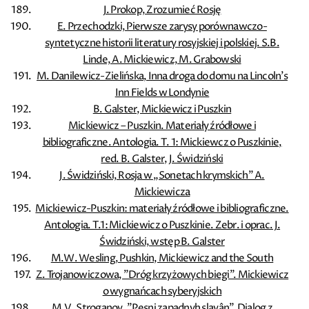
J. Prokop, Zrozumieć Rosję
E. Przechodzki, Pierwsze zarysy porównawczo-
syntetyczne historii literatury rosyjskiej i polskiej. S.B.
Linde, A. Mickiewicz, M. Grabowski
M. Danilewicz-Zielińska, Inna droga do domu na Lincoln's
Inn Fields w Londynie
B. Galster, Mickiewicz i Puszkin
Mickiewicz – Puszkin. Materiały źródłowe i
bibliograficzne. Antologia. T. 1: Mickiewcz o Puszkinie,
red. B. Galster, J. Świdziński
J. Świdziński, Rosja w „Sonetach krymskich” A.
Mickiewicza
Mickiewicz-Puszkin: materiały źródłowe i bibliograficzne.
Antologia. T.1: Mickiewicz o Puszkinie. Zebr. i oprac. J.
Świdziński, wstęp B. Galster
M.W. Wesling, Pushkin, Mickiewicz and the South
Z. Trojanowiczowa, ”Dróg krzyżowych biegi”. Mickiewicz
o wygnańcach syberyjskich
M.V. Stroganov, ”Pesni zapadnyh slavân”. Dialog z