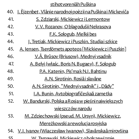
stihotvoreniâh Puškina
I. Èjzenbet, Vlânie narodnoj poèzii na Puškina i Mickeviča
S. Zdziarski, Mickiewicz i Lermontow
V.V. Rozanov, O blagodušii Nekrasova
F.K. Sologub, Melkij bes
J. Tretiak, Mickiewicz i Puszkin. Studia i szkice
A. Jensen, Tserdömets apoteos [Mickiewicz i Puszkin]
V.Â. Brûsov (Briusow), Mednyj vsadnik
A. Belyj (właśc. Boris N. Bugaev), F. Sologub
P.A. Katenin, Pis'ma k N.I. Bahtinu
A.N. Sirotinin, Rosiâ i slavâne
A.N. Sirotinin, ”Mednyj vsadnik” i „Dâdy”
I.A. Bunin, Avtobiografičeskaă zametka
W. Bandurski, Polska a Rosja w pieśni największych
wieszczów narodu
M. Zdziechowski (pseud. M. Ursyn), Mickiewicz,
Mereżkowski a rewolucja rosyjska
V.I. Ivanov (Wiaczesław Iwanow), Slavânskaâ mirovŝina
W. Tarnawski, Mickiewicz o bolszewizmie