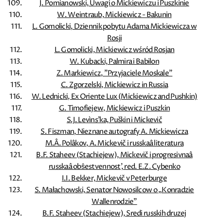
J. Pomianowski, Uwagi o Mickiewiczu i Puszkinie
W. Weintraub, Mickiewicz - Bakunin
L. Gomolicki, Dziennik pobytu Adama Mickiewicza w
Rosji
L. Gomolicki, Mickiewicz wśród Rosjan
W. Kubacki, Palmira i Babilon
Z. Markiewicz, ”Przyjaciele Moskale”
C. Zgorzelski, Mickiewicz in Russia
W. Lednicki, Ex Oriente Lux (Mickiewicz and Pushkin)
G. Timofiejew, Mickiewicz i Puszkin
S.J. Levìns'ka, Puškin i Mickevič
S. Fiszman, Nieznane autografy A. Mickiewicza
M.Â. Polâkov, A. Mickevič i russkaâ literatura
B.F. Staheev (Stachiejew), Mickevič i progresivnaâ
russkaâ obŝestvennost', red. E.Z. Cybenko
I.I. Bekker, Mickevič v Peterburge
S. Małachowski, Senator Nowosilcow o „Konradzie
Wallenrodzie”
B.F. Staheev (Stachiejew), Sredi russkih druzej