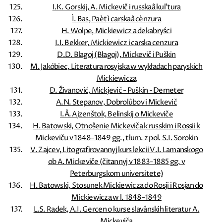
I.K. Gorskij, A. Mickevič i russkaâ kul'tura
Ì. Bas, Paèt ì carskaâ cènzura
H. Wolpe, Mickiewicz a dekabryści
I.I. Bekker, Mickiewicz i carska cenzura
D.D. Blagoj (Błagoj), Mickevič i Puškin
M. Jakóbiec, Literatura rosyjska w wykładach paryskich
Mickiewicza
Đ. Živanović, Mickjevič - Puškin - Demeter
A.N. Stepanov, Dobrolûbov i Mickevič
I.Â. Ajzenštok, Belinskij o Mickeviče
H. Batowski, Otnošenie Mickeviča k russkim i Rossii k
Mickeviču v 1848-1849 gg., tłum. z pol. S.I. Sorokin
V. Zajcev, Litografirovannyj kurs lekcii V.I. Lamanskogo
ob A. Mickeviče (čitannyj v 1883-1885 gg. v
Peterburgskom universitete)
H. Batowski, Stosunek Mickiewicza do Rosji i Rosjan do
Mickiewicza w l. 1848-1849
L.S. Radek, A.I. Gercen o kurse slavânskih literatur A.
Mickeviča