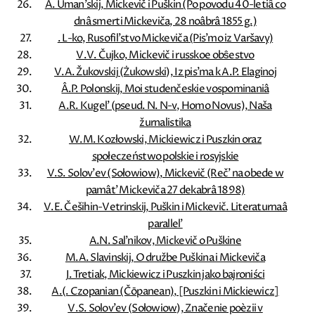
A. Uman'skij, Mickevič i Puškin (Po povodu 40-letiâ co
dnâ smerti Mickeviča, 28 noâbrâ 1855 g.)
. L-ko, Rusofil'stvo Mickeviča (Pis'mo iz Varšavy)
V.V. Čujko, Mickevič i russkoe obŝestvo
V.A. Žukovskij (Żukowski), Iz pis'ma k A.P. Elaginoj
Â.P. Polonskij, Moi studenčeskie vospominaniâ
A.R. Kugel' (pseud. N. N-v, Homo Novus), Naša
žurnalistika
W.M. Kozłowski, Mickiewicz i Puszkin oraz
społeczeństwo polskie i rosyjskie
V.S. Solov'ev (Sołowiow), Mickevič (Reč' na obede w
pamât' Mickeviča 27 dekabrâ 1898)
V.E. Češihin-Vetrinskij, Puškin i Mickevič. Literaturnaâ
parallel'
A.N. Sal'nikov, Mickevič o Puškine
M.A. Slavinskij, O družbe Puškina i Mickeviča
J. Tretiak, Mickiewicz i Puszkin jako bajroniści
A.(. Czopanian (Čōpanean), [Puszkin i Mickiewicz]
V.S. Solov'ev (Sołowiow), Značenie poèzii v