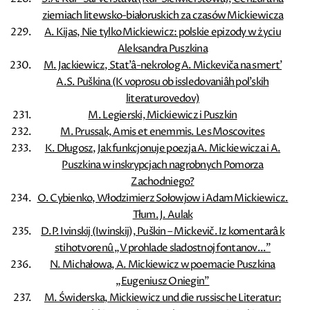
ziemiach litewsko-białoruskich za czasów Mickiewicza
A. Kijas, Nie tylko Mickiewicz: polskie epizody w życiu
Aleksandra Puszkina
M. Jackiewicz, Stat’â-nekrolog A. Mickeviča na smert’
A.S. Puškina (K voprosu ob issledovaniâh pol’skih
literaturovedov)
M. Legierski, Mickiewicz i Puszkin
M. Prussak, Amis et enemmis. Les Moscovites
K. Długosz, Jak funkcjonuje poezja A. Mickiewicza i A.
Puszkina w inskrypcjach nagrobnych Pomorza
Zachodniego?
O. Cybienko, Włodzimierz Sołowjow i Adam Mickiewicz.
Tłum. J. Aulak
D.P. Ivinskij (Iwinskij), Puškin – Mickevič. Iz komentarâ k
stihotvorenû „V prohlade sladostnoj fontanov…”
N. Michałowa, A. Mickiewicz w poemacie Puszkina
„Eugeniusz Oniegin”
M. Świderska, Mickiewicz und die russische Literatur: