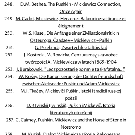
D.M. Bethea, The Pushkin - Mickiewicz Connection,
Once Again
M. Cadot, Mickiewicz, Herzen et Bakounine: attirance et
éloignement
W.S. Kissel, Die Anfänge einer Zivilisationskritik in
Osteuropa: Čaadaev – Mickiewicz – Puškin
G. Przebinda, Zwartych kształtów ład
J. Kostecki, M. Rowicka, Cenzura rosyjska wobec
twórczości A. Mickiewicza w latach 1865-1904
J. Burakowski, ”Lecz pozostanie po mnie ta siła fatalna...”
W. Kośny, Die Kanonisierung der Dichterfreundschaft
zwischen Aleksnader Puskin und Adam Mickiewicz
M.I. Tkačev, Mickievič i Puškin. Istoki i tradicii russkoj
poèzii
D.P. Ivinskij (Iwinskij), Puškin i Mickevič. Istoria
literaturnyh otnošenij
C. Cairney, Pushkin, Mickiewicz and the Horse of Stone in
Nostromo
M. Kuziak, Dialog Mickiewicza z Rosją. Rekonesans