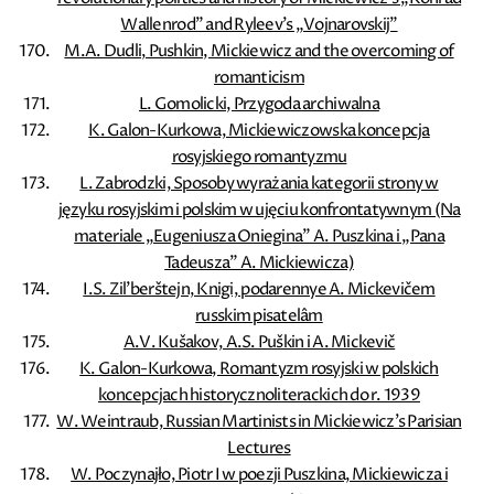
Wallenrod” and Ryleev's „Vojnarovskij”
M.A. Dudli, Pushkin, Mickiewicz and the overcoming of
romanticism
L. Gomolicki, Przygoda archiwalna
K. Galon-Kurkowa, Mickiewiczowska koncepcja
rosyjskiego romantyzmu
L. Zabrodzki, Sposoby wyrażania kategorii strony w
języku rosyjskim i polskim w ujęciu konfrontatywnym (Na
materiale „Eugeniusza Oniegina” A. Puszkina i „Pana
Tadeusza” A. Mickiewicza)
I.S. Zil'berštejn, Knigi, podarennye A. Mickevičem
russkim pisatelâm
A.V. Kušakov, A.S. Puškin i A. Mickevič
K. Galon-Kurkowa, Romantyzm rosyjski w polskich
koncepcjach historycznoliterackich do r. 1939
W. Weintraub, Russian Martinists in Mickiewicz's Parisian
Lectures
W. Poczynajło, Piotr I w poezji Puszkina, Mickiewicza i