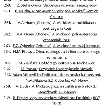
Z. Stefanowska, Mickiewicz do swoich nieprzyjaciół
B. Mucha, A. Mickiewicz i „przyjaciel Moskal” Siemion
Chlustin
V.A. Horev (Choriew), A. Mickiewicz i polski kanon
postrzegania Rosji
V.A. Horev (Choriew), A. Mickevič i polskij stereotip
otnošeniâ k Rossii
E.Z. Cybenko (Cybienko), A. Mickevič o russkoj literature
N.M. Filatova, Obraz russkogo carâ v literature pol'skogo
romantizma
M. Zielińska, Do którego Tołstoja pisał Mickiewicz
M. Prussak, Przyjaciele i nieprzyjaciele Moskale
Adam Mickevič i pol'skij romantizm v russkoj kul'ture, red.
N.M. Filatova, E.Z. Cybenko, V.A. Horev
A. Dudek, A. Mickevič glazami russkih simvolistov (D.
Merežkovskij i V. Ivanov)
B. Dopart, Wyskazywania Mickiewicza o Puszkinie (1837,
1842)