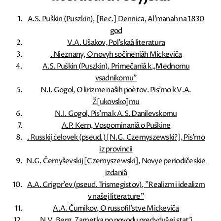
A.S. Puškin (Puszkin), [Rec.] Dennica, Al'manah na 1830
god
V.A. Ušakov, Pol'skaâ literatura
. Nieznany, O novyh sočineniâh Mickeviča
A.S. Puškin (Puszkin), Primečaniâ k „Mednomu
vsadnikomu”
N.I. Gogol, O lirizme naših poètov. Pis'mo k V.A.
Ž[ukovsko]mu
N.I. Gogol, Pis'ma k A.S. Danilevskomu
A.P. Kern, Vospominaniâ o Puškine
. Russkij čelovek (pseud.) [N.G. Czernyszewski?], Pis'mo
iz provincii
N.G. Černyševskij [Czernyszewski], Novye periodičeskie
izdaniâ
A.A. Grigor'ev (pseud. Trismegistov), ”Realizm i idealizm
v našej literature”
A.A. Čumikov, O russofil'stve Mickeviča
N.V. Berg, Zametka po povodu predyduŝej stat'i