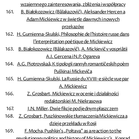
wzajemnego zainteresowania, zbliżenia i współpracy
B. Białokozowicz (Bâlakazovìč), Aleksander Hercen a
Adam Mickiewicz w świetle dawnych i nowych
przekazów
H. Gumienna-Skulski, Philosophie de l'histoire russe dans
l'interprétation poétique de Mickiewicz
B. Białokozowicz (Bâlakazovìč), A. Mickievič v vospriâtii
A.I. Gercena i N.P. Ogareva
A.G. Piotrovskaâ, K tipologii rannyh romantičeskih poèm
Puškina i Mickeviča
H. Gumienna-Skulski, La Russie du XVIII-e siècle vue par
A. Mickiewicz
Z. Grosbart, Mickiewicz w ocenie i działalności
redaktorskiej M. Niekrasowa
J.N. Miller, Dwie fikcje pod jednym płaszczem
Z. Grosbart, Puszkinowskie tłumaczenia Mickiewicza a
dzieje przekładu w Rosji
F. Mocha, Pushkin's „Poltava” as a reaction to the
revolutionary politics and history of Mickiewicz's „Konrad