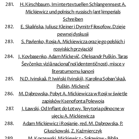
H. Kirschbaum, Im intertextuellen Schlangennsest A.
Mickiewicz und polnisch-russisch (ant)imperials
Schreiben
E. Skalińska, Juliusz Kleiner i Dymitr Fiłosofow. Dzieje
pewnej dyskusji
S. Pavlenko, Rosja A. Mickiewicza oraz jego polskich i
rosyjskich przyjaciół
J. Kovbasenko, Adam Mìckevič, Oleksandr Puškìn, Taras
Ševčenko: vìzìâ nacìonal'noï ìdentеntičnostì, mìsce v
lìteraturnomu kanonì
N.D. Ivinskaâ, P. Iwiński (Ivinskij), Karolina Soban'skaâ,
Puškin, Mickevič
M. Dąbrowska, Pobyt A. Mickiewicza w Rosji w świetle
zapisków Ksenofonta Polewoja
J. Ławski, Od Inflant do Łotwy. Terytoria północne w
ujęciu A. Mickiewicza
Adam Mickiewicz i Rosjanie, red. M. Dąbrowska, P.
Głuszkowski, Z. Kaźmierczyk
M. Koszewski, Mickiewicz - Sołowjow - Biblia