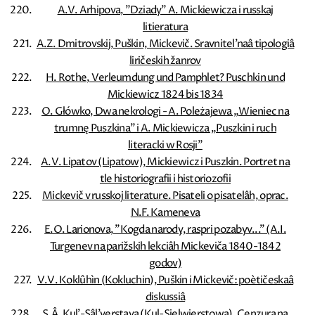
A.V. Arhipova, ”Dziady” A. Mickiewicza i russkaj
litieratura
A.Z. Dmitrovskij, Puškin, Mickevič. Sravnitel'naâ tipologiâ
liričeskih žanrov
H. Rothe, Verleumdung und Pamphlet? Puschkin und
Mickiewicz 1824 bis 1834
O. Główko, Dwa nekrologi - A. Poleżajewa „Wieniec na
trumnę Puszkina” i A. Mickiewicza „Puszkin i ruch
literacki w Rosji”
A.V. Lipatov (Lipatow), Mickiewicz i Puszkin. Portret na
tle historiografii i historiozofii
Mickevič v russkoj literature. Pisateli o pisatelâh, oprac.
N.F. Kameneva
E.O. Larionova, ”Kogda narody, raspri pozabyv...” (A.I.
Turgenev na parižskih lekciâh Mickeviča 1840-1842
godov)
V.V. Koklûhìn (Kokluchin), Puškin i Mickevič: poètičeskaâ
diskussiâ
S.Â. Kul’-Sâl’verstava (Kul-Sielwierstowa), Cenzura na