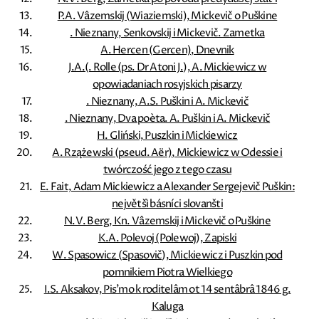
P.A. Vâzemskij (Wiaziemski), Mickevič o Puškine
. Nieznany, Senkovskij i Mickevič. Zametka
A. Hercen (Gercen), Dnevnik
J.A.(. Rolle (ps. Dr Atoni J.), A. Mickiewicz w
opowiadaniach rosyjskich pisarzy
. Nieznany, A.S. Puškin i A. Mickevič
. Nieznany, Dva poèta. A. Puškin i A. Mickevič
H. Gliński, Puszkin i Mickiewicz
A. Rzążewski (pseud. Aër), Mickiewicz w Odessie i
twórczość jego z tego czasu
E. Fait, Adam Mickiewicz a Alexander Sergejevič Puškin:
největšì básníci slovanšti
N.V. Berg, Kn. Vâzemskij i Mickevič o Puškine
K.A. Polevoj (Polewoj), Zapiski
W. Spasowicz (Spasovič), Mickiewicz i Puszkin pod
pomnikiem Piotra Wielkiego
I.S. Aksakov, Pis'mo k roditelâm ot 14 sentâbrâ 1846 g.
Kaluga