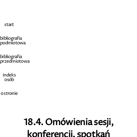
start
bibliografia
podmiotowa
bibliografia
przedmiotowa
indeks
osób
o stronie
18.4. Omówienia sesji,
konferencji, spotkań