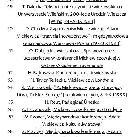
T. Dalecka, Teksty i konteksty mickiewiczowskie na
Uniwersytecie Wileńskim. 200-lecie Urodzin Wieszcza
[Wilno, 24-26 IX 1998]
D. Chodera, Zapatrzeni w Mickiewicza [”Adam
Mickiewicz - tradycja i nowatorstwo” - międzynarodowa
sesja naukowa, Warszawa - Poznań 19-23 X 1998]
O. Dobijanka-Witczakowa, Sprawozdanie z
uczestnictwa w konferencji Mickiewiczowskiej w
Ostsee-Akademie Travemünde
H. Bajkowska, Konferencja mickiewiczowska
N. Taylor-Terlecka, Mickiewicz w Londynie
R. Mieczkowski, ”A. Mickiewicz - poeta, który łączy
Litwę, Polskę i Francję” [kolokwium, Lyon, 8-9 XII 1998]
N. Rèut, Pad ègìdaû Ûnesko
A. Fabianowski, Mickiewiczowska sesja w Londynie
W. Rzońca, Międzynarodowa konferencja „Adam
Mickiewicz i kultura światowa”
Z. Przybyła, Międzynarodowa konferencja „Adama