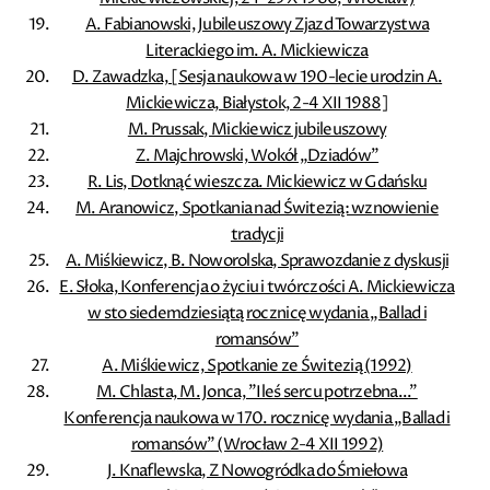
A. Fabianowski, Jubileuszowy Zjazd Towarzystwa
Literackiego im. A. Mickiewicza
D. Zawadzka, [Sesja naukowa w 190-lecie urodzin A.
Mickiewicza, Białystok, 2-4 XII 1988]
M. Prussak, Mickiewicz jubileuszowy
Z. Majchrowski, Wokół „Dziadów”
R. Lis, Dotknąć wieszcza. Mickiewicz w Gdańsku
M. Aranowicz, Spotkania nad Świtezią: wznowienie
tradycji
A. Miśkiewicz, B. Noworolska, Sprawozdanie z dyskusji
E. Słoka, Konferencja o życiu i twórczości A. Mickiewicza
w sto siedemdziesiątą rocznicę wydania „Ballad i
romansów”
A. Miśkiewicz, Spotkanie ze Świtezią (1992)
M. Chlasta, M. Jonca, ”Ileś sercu potrzebna...”
Konferencja naukowa w 170. rocznicę wydania „Ballad i
romansów” (Wrocław 2-4 XII 1992)
J. Knaflewska, Z Nowogródka do Śmiełowa