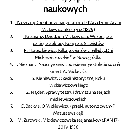
naukowych
. Nieznany, Création & inauguration de L'Académie Adam
Mickiewicz a Bologne (1879)
. Nieznany, Dziś dzień Mickiewicza. Wczorajsze i
dzisiejsze obrady Kongresu Slawistów
R. Horoszkiewicz, Kilka powiatów z ballady „Dni
Mickiewiczowskie” w Nowogródku
. Nieznany, Naučnye sessii, posvâŝennye stoletiû so dnâ
smerti A. Mickeviča
S. Kieniewicz, O sesji historycznej Roku
Mickiewiczowskiego
Z. Najder, Sprawy teatru i dramatu na sesjach
mickiewiczowskich
C. Backvis, O Mickiewiczu (przekł. autoryzowany P.
Matuszewskiej)
M. Żurowski, Mickiewiczowska sesja naukowa PAN 17-
20 IV 1956