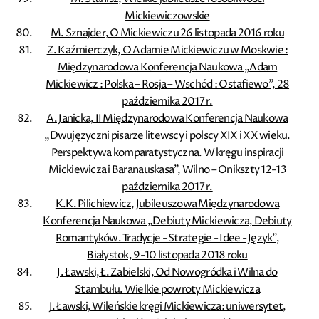
Mickiewiczowskie
M. Sznajder, O Mickiewiczu 26 listopada 2016 roku
Z. Kaźmierczyk, O Adamie Mickiewiczu w Moskwie :
Międzynarodowa Konferencja Naukowa „Adam
Mickiewicz : Polska – Rosja – Wschód : Ostafiewo”, 28
października 2017 r.
A. Janicka, II Międzynarodowa Konferencja Naukowa
„Dwujęzyczni pisarze litewscy i polscy XIX i XX wieku.
Perspektywa komparatystyczna. W kręgu inspiracji
Mickiewicza i Baranauskasa”, Wilno – Onikszty 12-13
października 2017 r.
K.K. Pilichiewicz, Jubileuszowa Międzynarodowa
Konferencja Naukowa „Debiuty Mickiewicza, Debiuty
Romantyków. Tradycje - Strategie - Idee - Język”,
Białystok, 9-10 listopada 2018 roku
J. Ławski, Ł. Zabielski, Od Nowogródka i Wilna do
Stambułu. Wielkie powroty Mickiewicza
J. Ławski, Wileńskie kręgi Mickiewicza: uniwersytet,