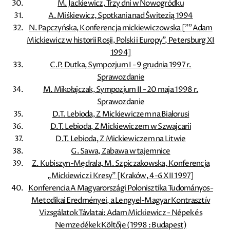
M. Jackiewicz, Trzy dni w Nowogródku
A. Miśkiewicz, Spotkania nad Świtezią 1994
N. Papczyńska, Konferencja mickiewiczowska [””Adam
Mickiewicz w historii Rosji, Polski i Europy”, Petersburg XI
1994]
C.P. Dutka, Sympozjum I - 9 grudnia 1997 r.
Sprawozdanie
M. Mikołajczak, Sympozjum II - 20 maja 1998 r.
Sprawozdanie
D.T. Lebioda, Z Mickiewiczem na Białorusi
D.T. Lebioda, Z Mickiewiczem w Szwajcarii
D.T. Lebioda, Z Mickiewiczem na Litwie
G. Sawa, Zabawa w tajemnice
Z. Kubiszyn-Mędrala, M. Szpiczakowska, Konferencja
„Mickiewicz i Kresy” [Kraków, 4-6 XII 1997]
Konferencia A Magyarországi Polonisztika Tudományos-
Metodikai Eredményei, a Lengyel-Magyar Kontrasztív
Vizsgálatok Távlatai: Adam Mickiewicz - Népek és
Nemzedékek Költője (1998 : Budapest)