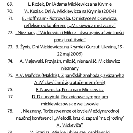
L. Rożek, Dni Adama Mickiewicza na Krymie
M. Kuziak, Dni A. Mickiewicza na Krymie (2004)
E. Hoffmann-Piotrowska, O mistyce Mickiewicza:
refleksje po konferencji „Mickiewicz mistyczny”
. Nieznany, ”Mickiewicz i Miłosz - dwa ogniwa świetności
poezji na Litwie”
B. Żynis, Dni Mickiewicza na Krymie (Gurzuf, Ukraina, 19-
22 maj 2005)
A. Majewski, Przyjaźń, miłość, nienawiść. Mickiewicz
nieznany
A.V. Mal'dzìs (Maldzis), Z paryžskìh znahodak, zvâzanyh z
A. Mìckevìčam ì âgo atačènnem (èsè)
E. Nawrocka, Po co nam Mickiewicz
D. Dziurzyński, Rocznicowe sympozjum
mickiewiczowskie we Lwowie
. Nieznany, Toržestvennoe otkrytie Meždynarodnoj
naučnoj konferencii „Melodii, kraski, zapahi 'maloj rodiny'
A. Mickeviča”
M. Stanisz, Wielkie jubileusze i osobliwości