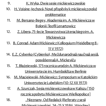
K. Wyka, Dwie sesje mickiewiczowskie
H. Voisine-Jechová, Nové přispěvky k mickiewiczovské
problematice
M. Bersano-Begey, Akademia im. A. Mickiewicza w
Bolonii i Teofil Lenartowicz
Z. Libera, 75-lecie Towarzystwa Literackiego im. A.
Mickiewicza
B. Conrad, Adam Mickiewicz Kolloquium (Heidelberg 8-
11 V 1972)
E.Z. Cybenko (Cybienko), Meždunarodnaâ naučnaâ sesiâ,
posvâŝennaâ A. Mickeviču
T. Błażejewski, 175 rocznica urodzin A. Mickiewicza w
Uniwersytecie im. Humboldta w Berlinie
M. Maciejewski, Mickiewicz: Sympozjum w Katolickim
Uniwersytecie Lubelskim (10-12 XII 1973)
A. Szurczak, Sesja mickiewiczowska w Kaliszu [150
rocznica pobytu Mickiewicza w Wielkopolsce]
. Nieznany, Od Redakcji (Referaty z sesji
Mickiewiczowskiej, 24-25 X 1986, Wrocław)