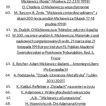
Mickiewicz i Rosja” [Moskwa, 22-23 IV 1998]
D. Chodera, O Mickiewiczu wszechstronnie
M. Turczyn, B. Żynis, ”Mickiewicz interdyscyplinarny” z
okazji 200-lecia urodzin Mickiewicza (Słupsk, 17-18
grudnia 1998)
W. Dudzik, O Mickiewiczu w Tybindze: odczyty i książka
W 200. rocznicę urodzin A. Mickiewicza. Materiały z sesji
naukowych zorganizowanych w dn. 21 marca oraz 21
listopada 1998 przez Instytut Fil. Polskiej Akademii
Świętokrzyskiej w Piotrkowie Trybunalskim. Red. S.
Frycie
E. Reicher, Adam Mickiewicz śladami... Antoniego Libery
(Po Europaliach)
A. Podstawka, ”Dziady-Literatura-Metafizyka” [Lublin,
30 XI 2001]
K. Kałduś, Refleksje o „Dziadach” na scenie i w życiu
K. Adamowicz, Wolny głos dwóch wieszczów
. A.B., ”Mickiewicz a Europa jutra”
H. Wawrzyńczyk, Dni Adama na Krymie