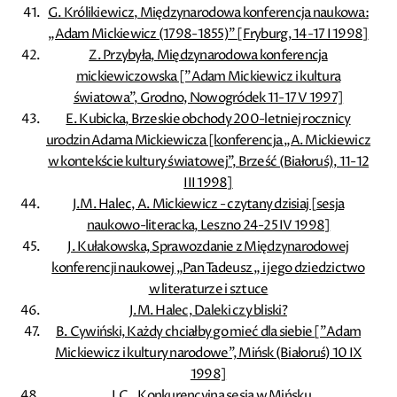
G. Królikiewicz, Międzynarodowa konferencja naukowa:
„Adam Mickiewicz (1798-1855)” [Fryburg, 14-17 I 1998]
Z. Przybyła, Międzynarodowa konferencja
mickiewiczowska [”Adam Mickiewicz i kultura
światowa”, Grodno, Nowogródek 11-17 V 1997]
E. Kubicka, Brzeskie obchody 200-letniej rocznicy
urodzin Adama Mickiewicza [konferencja „A. Mickiewicz
w kontekście kultury światowej”, Brześć (Białoruś), 11-12
III 1998]
J.M. Halec, A. Mickiewicz - czytany dzisiaj [sesja
naukowo-literacka, Leszno 24-25 IV 1998]
J. Kułakowska, Sprawozdanie z Międzynarodowej
konferencji naukowej „Pan Tadeusz „ i jego dziedzictwo
w literaturze i sztuce
J.M. Halec, Daleki czy bliski?
B. Cywiński, Każdy chciałby go mieć dla siebie [”Adam
Mickiewicz i kultury narodowe”, Mińsk (Białoruś) 10 IX
1998]
. J.C., Konkurencyjna sesja w Mińsku