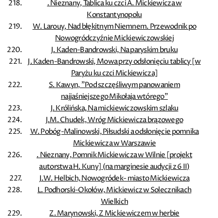
. Nieznany, Tablica ku czci A. Mickiewicza w
Konstantynopolu
W. Larouy, Nad błękitnym Niemnem. Przewodnik po
Nowogródczyźnie Mickiewiczowskiej
J. Kaden-Bandrowski, Na paryskim bruku
J. Kaden-Bandrowski, Mowa przy odsłonięciu tablicy [w
Paryżu ku czci Mickiewicza]
S. Kawyn, ”Pod szczęśliwym panowaniem
najjaśniejszego Mikołaja wtórego”
J. Królińska, Na mickiewiczowskim szlaku
J.M. Chudek, Wróg Mickiewicza brązowego
W. Pobóg-Malinowski, Piłsudski a odsłonięcie pomnika
Mickiewicza w Warszawie
. Nieznany, Pomnik Mickiewicza w Wilnie [projekt
autorstwa H. Kuny] (na marginesie audycji z 6 II)
J.W. Helbich, Nowogródek- miasto Mickiewicza
L. Podhorski-Okołów, Mickiewicz w Solecznikach
Wielkich
Z. Marynowski, Z Mickiewiczem w herbie