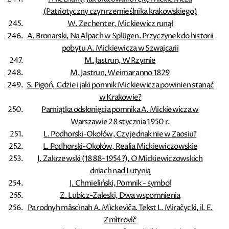
(Patriotyczny czyn rzemieślnika krakowskiego)
W. Zechenter, Mickiewicz runął
A. Bronarski, Na Alpach w Splügen. Przyczynek do historii
pobytu A. Mickiewicza w Szwajcarii
M. Jastrun, W Rzymie
M. Jastrun, Weimar anno 1829
S. Pigoń, Gdzie i jaki pomnik Mickiewicza powinien stanąć
w Krakowie?
Pamiątka odsłonięcia pomnika A. Mickiewicza w
Warszawie 28 stycznia 1950 r.
L. Podhorski-Okołów, Czy jednak nie w Zaosiu?
L. Podhorski-Okołów, Realia Mickiewiczowskie
J. Zakrzewski (1888-1954?), O Mickiewiczowskich
dniach nad Lutynią
J. Chmieliński, Pomnik - symbol
Z. Lubicz-Zaleski, Dwa wspomnienia
Pa rodnyh mâscìnah A. Mìckevìča. Tekst L. Mìračyckì, il. E.
Zmìtrovìč