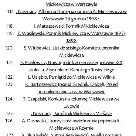
Mickiewicza w Warszawie
. Nieznany, Album odsłonięcia pomnika A. Mickiewicza w
Warszawie 24 grudnia 1898 r.
I. Matuszewski, Pomnik Mikickiewicza
Z. Wasilewski, Pomnik Mickiewicza w Warszawie 1897-
1898
S. Witkiewicz, List do ścisłego Komitetu pomnika
Mickiewicza
E. Pawłowicz, Nowogródek w pierwszej połowie XIX
stulecia. Z rysunkami Kanutego Rusieckiego
L. Uziębło, Pamiątki po Mickiewiczu w Wilnie
K. Bartoszewicz (pseud. Średnik, Diabeł), Przed
pomnikiem wieszcza w Warszawie
T. Czapelski, Konkurs na kolumnę Mickiewicza we
Lwowie
. Nieznany, Pamâtnik Mickeviča v Varšave
A. Darowski, Uroczystość uwieńczenia popiersia A.
Mickiewicza w Rzymie
A. Pług (właśc. Antoni Pietkiewicz), Wielka rocznica