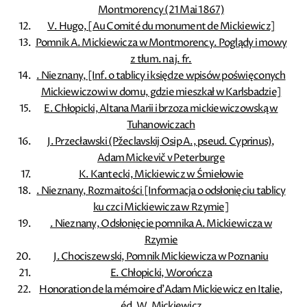
Montmorency (21 Mai 1867)
V. Hugo, [Au Comité du monument de Mickiewicz]
Pomnik A. Mickiewicza w Montmorency. Poglądy i mowy
z tłum. na j. fr.
. Nieznany, [Inf. o tablicy i księdze wpisów poświęconych
Mickiewiczowi w domu, gdzie mieszkał w Karlsbadzie]
E. Chłopicki, Altana Marii i brzoza mickiewiczowską w
Tuhanowiczach
J. Przecławski (Pžeclavskij Osip A., pseud. Cyprinus),
Adam Mickevič v Peterburge
K. Kantecki, Mickiewicz w Śmiełowie
. Nieznany, Rozmaitości [Informacja o odsłonięciu tablicy
ku czci Mickiewicza w Rzymie]
. Nieznany, Odsłonięcie pomnika A. Mickiewicza w
Rzymie
J. Chociszewski, Pomnik Mickiewicza w Poznaniu
E. Chłopicki, Worończa
Honoration de la mémoire d'Adam Mickiewicz en Italie,
éd. W. Mickiewicz