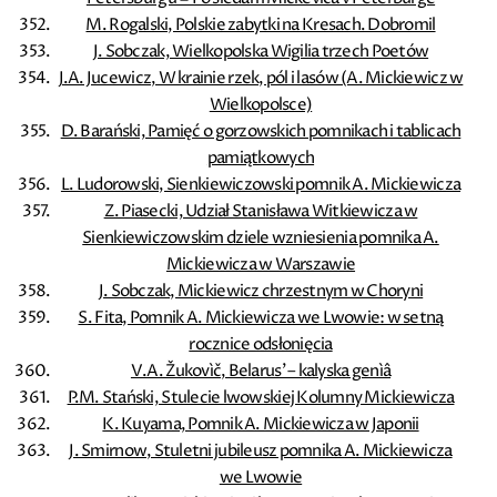
M. Rogalski, Polskie zabytki na Kresach. Dobromil
J. Sobczak, Wielkopolska Wigilia trzech Poetów
J.A. Jucewicz, W krainie rzek, pól i lasów (A. Mickiewicz w
Wielkopolsce)
D. Barański, Pamięć o gorzowskich pomnikach i tablicach
pamiątkowych
L. Ludorowski, Sienkiewiczowski pomnik A. Mickiewicza
Z. Piasecki, Udział Stanisława Witkiewicza w
Sienkiewiczowskim dziele wzniesienia pomnika A.
Mickiewicza w Warszawie
J. Sobczak, Mickiewicz chrzestnym w Choryni
S. Fita, Pomnik A. Mickiewicza we Lwowie: w setną
rocznice odsłonięcia
V.A. Žukovìč, Belarus’ – kalyska genìâ
P.M. Stański, Stulecie lwowskiej Kolumny Mickiewicza
K. Kuyama, Pomnik A. Mickiewicza w Japonii
J. Smirnow, Stuletni jubileusz pomnika A. Mickiewicza
we Lwowie