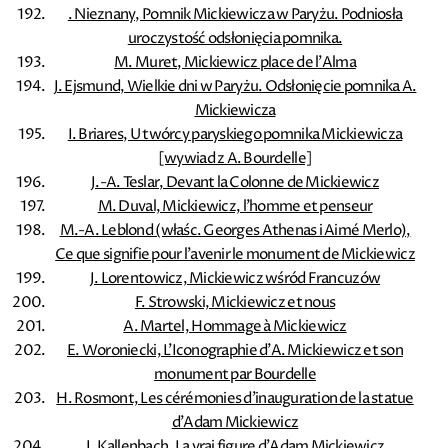
. Nieznany, Pomnik Mickiewicza w Paryżu. Podniosła
uroczystość odsłonięcia pomnika.
M. Muret, Mickiewicz place de l'Alma
J. Ejsmund, Wielkie dni w Paryżu. Odsłonięcie pomnika A.
Mickiewicza
I. Briares, U twórcy paryskiego pomnika Mickiewicza
[wywiad z A. Bourdelle]
J.-A. Teslar, Devant la Colonne de Mickiewicz
M. Duval, Mickiewicz, l'homme et penseur
M.-A. Leblond (właśc. Georges Athenas i Aimé Merlo),
Ce que signifie pour l'avenir le monument de Mickiewicz
J. Lorentowicz, Mickiewicz wśród Francuzów
F. Strowski, Mickiewicz et nous
A. Martel, Hommage à Mickiewicz
E. Woroniecki, L'Iconographie d'A. Mickiewicz et son
monument par Bourdelle
H. Rosmont, Les cérémonies d'inauguration de la statue
d'Adam Mickiewicz
J. Kallenbach, La vrai figure d'Adam Mickiewicz