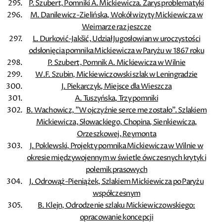
P. Szubert, Pomniki A. Mickiewicza. Zarys problematyki
M. Danilewicz-Zielińska, Wokół wizyty Mickiewicza w
Weimarze raz jeszcze
L. Durković-Jakšić, Udział Jugosłowian w uroczystości
odsłonięcia pomnika Mickiewicza w Paryżu w 1867 roku
P. Szubert, Pomnik A. Mickiewicza w Wilnie
W.F. Szubin, Mickiewiczowski szlak w Leningradzie
J. Piekarczyk, Miejsce dla Wieszcza
A. Tuszyńska, Trzy pomniki
B. Wachowicz, ”W ojczyźnie serce me zostało”. Szlakiem
Mickiewicza, Słowackiego, Chopina, Sienkiewicza,
Orzeszkowej, Reymonta
J. Poklewski, Projekty pomnika Mickiewicza w Wilnie w
okresie międzywojennym w świetle ówczesnych krytyk i
polemik prasowych
J. Odrowąż-Pieniążek, Szlakiem Mickiewicza po Paryżu
współczesnym
B. Klejn, Odrodzenie szlaku Mickiewiczowskiego:
opracowanie koncepcji