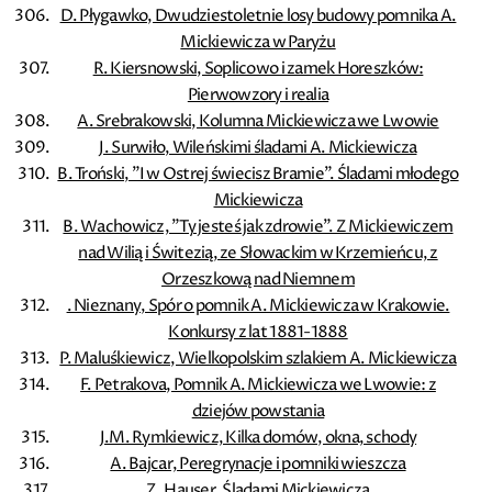
D. Płygawko, Dwudziestoletnie losy budowy pomnika A.
Mickiewicza w Paryżu
R. Kiersnowski, Soplicowo i zamek Horeszków:
Pierwowzory i realia
A. Srebrakowski, Kolumna Mickiewicza we Lwowie
J. Surwiło, Wileńskimi śladami A. Mickiewicza
B. Troński, ”I w Ostrej świecisz Bramie”. Śladami młodego
Mickiewicza
B. Wachowicz, ”Ty jesteś jak zdrowie”. Z Mickiewiczem
nad Wilią i Świtezią, ze Słowackim w Krzemieńcu, z
Orzeszkową nad Niemnem
. Nieznany, Spór o pomnik A. Mickiewicza w Krakowie.
Konkursy z lat 1881-1888
P. Maluśkiewicz, Wielkopolskim szlakiem A. Mickiewicza
F. Petrakova, Pomnik A. Mickiewicza we Lwowie: z
dziejów powstania
J.M. Rymkiewicz, Kilka domów, okna, schody
A. Bajcar, Peregrynacje i pomniki wieszcza
Z. Hauser, Śladami Mickiewicza