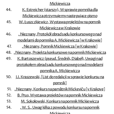
Mickiewicza
K. Estreicher (starszy), W sprawie pomnika dla
Mickiewicza otrzymujemy następujące pismo
W. Łuszczkiewicz, Wystawa projektów na pomnik
Mickiewicza w Krakowie
. Nieznany, Protokół obrad sądu konkursowego nad
modelami do pomnika A. Mickiewicza [w Krakowie]
. Nieznany, Pomnik Mickiewicza [w Krakowie]
. Nieznany, Projekta konkursowe na pomnik Mickiewicza
K. Bartoszewicz (pseud. Średnik, Diabeł), Uwagi nad
protokołem obrad sądu konkursowego nad modelami
pomnika A. Mickiewicza
J.I. Kraszewski, [List do redakcji w sprawie konkursu na
pomnik]
. Nieznany, Konkurs na pamâtnik Mickeviču [v Krakove]
B. Prus, Wystawa projektów na pomnik Mickiewicza
M. Sokołowski, Konkurs na pomnik Mickiewicza
. W. S., Uwag kilka z powodu konkursu na pomnik
Mickiewicza