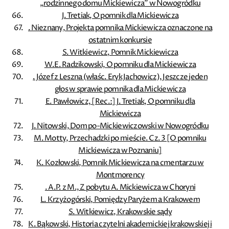
„rodzinnego domu Mickiewicza” w Nowogródku
J. Tretiak, O pomnik dla Mickiewicza
. Nieznany, Projekta pomnika Mickiewicza oznaczone na
ostatnim konkursie
S. Witkiewicz, Pomnik Mickiewicza
W.E. Radzikowski, O pomniku dla Mickiewicza
. Józef z Leszna (właśc. Eryk Jachowicz), Jeszcze jeden
głos w sprawie pomnika dla Mickiewicza
E. Pawłowicz, [Rec.:] J. Tretiak, O pomniku dla
Mickiewicza
J. Nitowski, Dom po-Mickiewiczowski w Nowogródku
M. Motty, Przechadzki po mieście. Cz. 3 [O pomniku
Mickiewicza w Poznaniu]
K. Kozłowski, Pomnik Mickiewicza na cmentarzu w
Montmorency
. A.P. z M., Z pobytu A. Mickiewicza w Choryni
L. Krzyżogórski, Pomiędzy Paryżem a Krakowem
S. Witkiewicz, Krakowskie sądy
K. Bąkowski, Historia czytelni akademickiej krakowskiej i