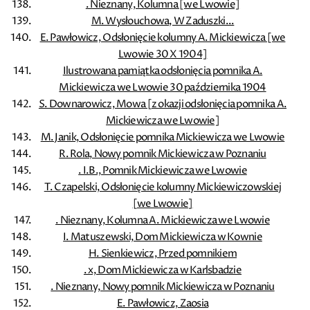
. Nieznany, Kolumna [we Lwowie]
M. Wysłouchowa, W Zaduszki...
E. Pawłowicz, Odsłonięcie kolumny A. Mickiewicza [we
Lwowie 30 X 1904]
Ilustrowana pamiątka odsłonięcia pomnika A.
Mickiewicza we Lwowie 30 października 1904
S. Downarowicz, Mowa [z okazji odsłonięcia pomnika A.
Mickiewicza we Lwowie]
M. Janik, Odsłonięcie pomnika Mickiewicza we Lwowie
R. Rola, Nowy pomnik Mickiewicza w Poznaniu
. I.B., Pomnik Mickiewicza we Lwowie
T. Czapelski, Odsłonięcie kolumny Mickiewiczowskiej
[we Lwowie]
. Nieznany, Kolumna A. Mickiewicza we Lwowie
I. Matuszewski, Dom Mickiewicza w Kownie
H. Sienkiewicz, Przed pomnikiem
. x, Dom Mickiewicza w Karlsbadzie
. Nieznany, Nowy pomnik Mickiewicza w Poznaniu
E. Pawłowicz, Zaosia