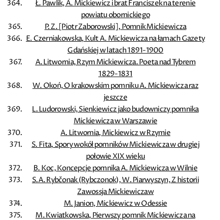
Ł. Pawlik, A. Mickiewicz i brat Franciszek na terenie
powiatu obornickiego
P. Z. [Piotr Zaborowski], Pomnik Mickiewicza
E. Czerniakowska, Kult A. Mickiewicza na łamach Gazety
Gdańskiej w latach 1891-1900
A. Litwornia, Rzym Mickiewicza. Poeta nad Tybrem
1829-1831
W. Okoń, O krakowskim pomniku A. Mickiewicza raz
jeszcze
L. Ludorowski, Sienkiewicz jako budowniczy pomnika
Mickiewicza w Warszawie
A. Litwornia, Mickiewicz w Rzymie
S. Fita, Spory wokół pomników Mickiewicza w drugiej
połowie XIX wieku
B. Koc, Koncepcje pomnika A. Mickiewicza w Wilnie
S.A. Rybčonak (Rybczonok), W. Piarwyszyn, Z historii
Zawossja Mickiewiczaw
M. Janion, Mickiewicz w Odessie
M. Kwiatkowska, Pierwszy pomnik Mickiewicza na