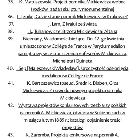
K. Matuszewski, Projekt pomnika Mickiewicza wobec
środków i zadań skulptury monumentalnej
L. Jenike, Gdzie stanie pomnik Mickiewicza w Krakowie?
J. Lam, Z kraju i ze świata
. I., Tuhanowicze. Brzoza Mickiewicza i Altana
. Nieznany, Wiadomości bieżące. Dn. 12-go kwietnia
umieszczono w Collège de France w Paryżu medalion
pamiątkowy w celu uczczenia profesorów Mickiewicza,
Micheleta i Quineta
. Sęp [Maleszewski Władysław], Uroczystość odsłonięcia
medalionu w Collège de France
K. Bartoszewicz (pseud. Średnik, Diabeł), Głos
Mickiewicza. Z powodu nowego projektu pomnika
Mickiewicza
Wystawa projektów konkursowych rzeźbiarzy polskich
na pomnik A. Mickiewicza, otwarta w Sukiennicach w
miesiącu lutym 1885 r.: katalog i objaśnienie treści
projektów
K. Zaremba, Projekta konkursowe na pomnik A.