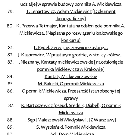
udział jej w sprawie budowy pomnika A. Mickiewicza
T. Lenartowicz, Adam Mickiewicz [Dokument
ikonograficzny]
K. Przerwa-Tetmajer, Kantata na odsłonięcie pomnika A.
Mickiewicza. (Napisana po rozwiązaniu krakowskiego
konkursu)
L. Rydel, Zerwijcie, zerwijcie zasłonę...
J. Kasprowicz, W prastarym grodzie, w stolicy królów...
. Nieznany, Kantaty mickiewiczowskie [na odsłonięcie
pomnika Mickiewicza w Krakowie]
Kantaty Mickiewiczowskie
M. Bałucki, O pomnik Mickiewicza
O pomnik Mickiewicza. Przeszłość i stan obecny tej
sprawy
K. Bartoszewicz (pseud. Średnik, Diabeł), O pomnik
Mickiewicza
. Sęp [Maleszewski Władysław], [Z Warszawy]
S. Wyspiański, Pomniki Mickiewicza
. Ad., Dom Mickiewicza