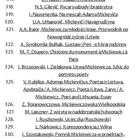
N.S. Gìlevìč, Rycar svabody ì bratèrstva
I. Navumenka, Na mescah Adama Mìckevìča
U.A. Urbanovìč, Mìckevìč ì Navagrudčyna
A.A. Bajor, Mickiewicza młodości kraje. Przewodnik po
Nowogródczyźnie i Litwie
A. Syrokomla-Bułhak, Gustaw i Peri - ich kraj rodzinny
M.-T. Diupero, L'histoire du monument à Mickiewicz à
Paris
J. Brzozowski, J. Zielakowa, Litwa Mickiewicza. Szkic do
portretu poety
V. Kubilius, Adomas Mickevičius. Poetas ir Lietuva.
Apybraiža / A. Mickiewicz. Poeta i Litwa. Zarys / A.
Mickiewicz . Poet and Lithuania. Essay
Z. Trojanowiczowa, Mickiewiczowska Wielkopolska
M. Lajszner, Z wizytą w nadobrzańskich dworach
J. Ruszkowski, Ucieczka (Ruszkowski)
L. Narkowicz, Korespondencja z Wilna
J. Szostakowski, Pomnik Mickiewicza w projektach,