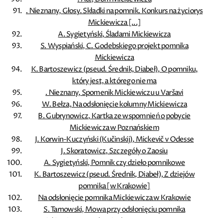
. Nieznany, Głosy. Składki na pomnik. Konkurs na życiorys
Mickiewicza [...]
A. Sygietyński, Śladami Mickiewicza
S. Wyspiański, C. Godebskiego projekt pomnika
Mickiewicza
K. Bartoszewicz (pseud. Średnik, Diabeł), O pomniku,
który jest, a którego nie ma
. Nieznany, Spomenik Mickiewiczu u Varšavi
W. Bełza, Na odsłonięcie kolumny Mickiewicza
B. Gubrynowicz, Kartka ze wspomnień o pobycie
Mickiewicza w Poznańskiem
J. Korwin-Kuczyński (Kučinskij), Mickevič v Odesse
J. Skoratowicz, Szczegóły o Zaosiu
A. Sygietyński, Pomnik czy dzieło pomnikowe
K. Bartoszewicz (pseud. Średnik, Diabeł), Z dziejów
pomnika [w Krakowie]
Na odsłonięcie pomnika Mickiewicza w Krakowie
S. Tarnowski, Mowa przy odsłonięciu pomnika