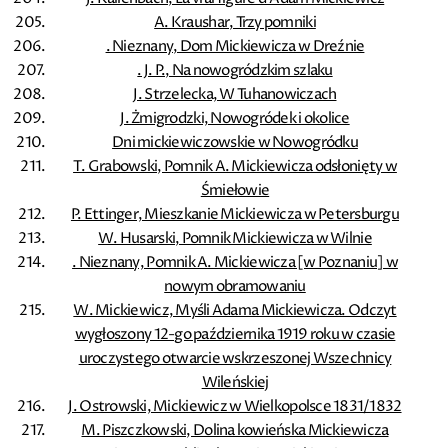
A. Kraushar, Trzy pomniki
. Nieznany, Dom Mickiewicza w Dreźnie
. J. P., Na nowogródzkim szlaku
J. Strzelecka, W Tuhanowiczach
J. Żmigrodzki, Nowogródek i okolice
Dni mickiewiczowskie w Nowogródku
T. Grabowski, Pomnik A. Mickiewicza odsłonięty w
Śmiełowie
P. Ettinger, Mieszkanie Mickiewicza w Petersburgu
W. Husarski, Pomnik Mickiewicza w Wilnie
. Nieznany, Pomnik A. Mickiewicza [w Poznaniu] w
nowym obramowaniu
W. Mickiewicz, Myśli Adama Mickiewicza. Odczyt
wygłoszony 12-go października 1919 roku w czasie
uroczystego otwarcie wskrzeszonej Wszechnicy
Wileńskiej
J. Ostrowski, Mickiewicz w Wielkopolsce 1831/1832
M. Piszczkowski, Dolina kowieńska Mickiewicza