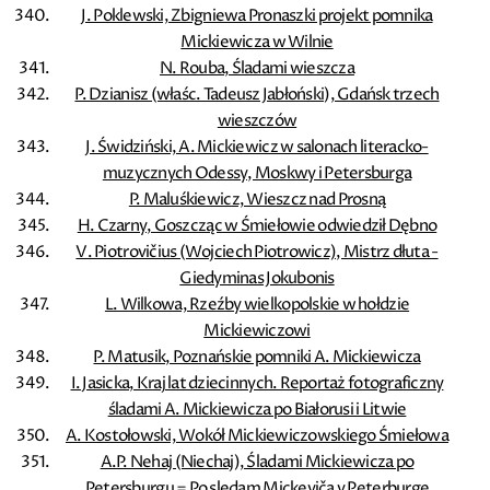
J. Poklewski, Zbigniewa Pronaszki projekt pomnika
Mickiewicza w Wilnie
N. Rouba, Śladami wieszcza
P. Dzianisz (właśc. Tadeusz Jabłoński), Gdańsk trzech
wieszczów
J. Świdziński, A. Mickiewicz w salonach literacko-
muzycznych Odessy, Moskwy i Petersburga
P. Maluśkiewicz, Wieszcz nad Prosną
H. Czarny, Goszcząc w Śmiełowie odwiedził Dębno
V. Piotrovičius (Wojciech Piotrowicz), Mistrz dłuta -
Giedyminas Jokubonis
L. Wilkowa, Rzeźby wielkopolskie w hołdzie
Mickiewiczowi
P. Matusik, Poznańskie pomniki A. Mickiewicza
I. Jasicka, Kraj lat dziecinnych. Reportaż fotograficzny
śladami A. Mickiewicza po Białorusi i Litwie
A. Kostołowski, Wokół Mickiewiczowskiego Śmiełowa
A.P. Nehaj (Niechaj), Śladami Mickiewicza po
Petersburgu = Po sledam Mickeviča v Peterburge