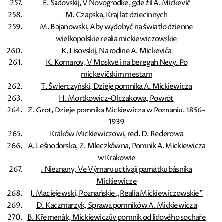
E. Sadovskij, V Novogrodke, gde žil A. Mickevič
M. Czapska, Kraj lat dziecinnych
M. Bojanowski, Aby wydobyć na światło dzienne
wielkopolskie realia mickiewiczowskie
K. Lisovskij, Na rodine A. Mickeviča
K. Komarov, V Moskve i na beregah Nevy. Po
mickevičskim mestam
T. Świerczyński, Dzieje pomnika A. Mickiewicza
H. Mortkowicz-Olczakowa, Powrót
Z. Grot, Dzieje pomnika Mickiewicza w Poznaniu. 1856-
1939
Kraków Mickiewiczowi, red. D. Rederowa
A. Leśnodorska, Z. Mleczkówna, Pomnik A. Mickiewicza
w Krakowie
. Nieznany, Ve Výmaru uctívají památku básnika
Mickiewicze
J. Maciejewski, Poznańskie „Realia Mickiewiczowskie”
D. Kaczmarzyk, Sprawa pomników A. Mickiewicza
B. Křemenák, Mickiewiczův pomnik od lidového sochaře