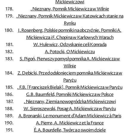
Mickiewiczowi
. Nieznany, Pomnik Mickiewicza w Wilnie
. Nieznany, Pomnik Mickiewicza w Katowicach stanie na
Rynku
J. Rosenberg, Polskie pomniki na obczyźnie. Pomniki A.
Mickiewicza i F. Chopina w Karlowych Warach
W. Hulewicz, Odzyskanie celi Konrada
A. Potocki, O Mickiewiczu
S. Pigoń, Pierwszy pomysł pomnika A. Mickiewicza w
Wilnie
Z. Dębicki, Przed odsłonięciem pomnika Mickiewicza w
Paryżu
. F.B. [Franciszek Bielak], Pomnik Mickiewicza w Paryżu
G.B. Baumfeld, Pomniki Mickiewicza w Polsce
. Nieznany, Ziemia nowogródzka Mickiewiczowi
W. Sieroszewski, Posąg A. Mickiewicza w Paryżu
A. Bronarski, Le monument d'Adam Mickiewicz à Paris
A. Pierre, A. Mickiewicz et la France
É.A. Bourdelle, Twórca o swoim dziele