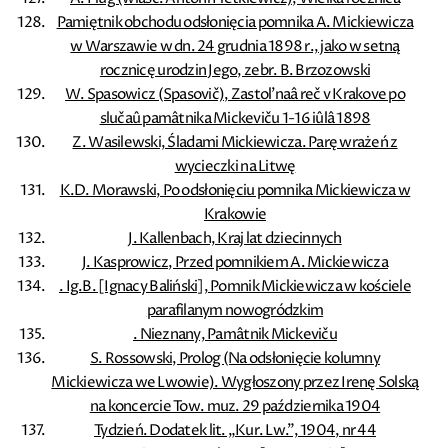
Pamiętnik obchodu odsłonięcia pomnika A. Mickiewicza
w Warszawie w dn. 24 grudnia 1898 r., jako w setną
rocznicę urodzin Jego, zebr. B. Brzozowski
W. Spasowicz (Spasovič), Zastol'naâ reč v Krakove po
slučaû pamâtnika Mickeviču 1-16 iûlâ 1898
Z. Wasilewski, Śladami Mickiewicza. Parę wrażeń z
wycieczki na Litwę
K.D. Morawski, Po odsłonięciu pomnika Mickiewicza w
Krakowie
J. Kallenbach, Kraj lat dziecinnych
J. Kasprowicz, Przed pomnikiem A. Mickiewicza
. Ig.B. [Ignacy Baliński], Pomnik Mickiewicza w kościele
parafilanym nowogródzkim
. Nieznany, Pamâtnik Mickeviču
S. Rossowski, Prolog (Na odsłonięcie kolumny
Mickiewicza we Lwowie). Wygłoszony przez Irenę Solską
na koncercie Tow. muz. 29 października 1904
Tydzień. Dodatek lit. „Kur. Lw.”, 1904, nr 44