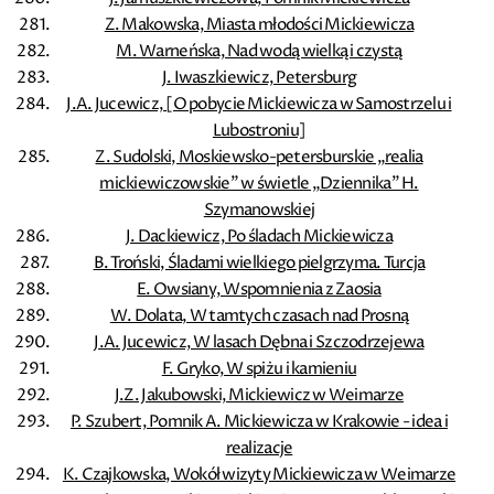
Z. Makowska, Miasta młodości Mickiewicza
M. Warneńska, Nad wodą wielką i czystą
J. Iwaszkiewicz, Petersburg
J.A. Jucewicz, [O pobycie Mickiewicza w Samostrzelu i
Lubostroniu]
Z. Sudolski, Moskiewsko-petersburskie „realia
mickiewiczowskie” w świetle „Dziennika” H.
Szymanowskiej
J. Dackiewicz, Po śladach Mickiewicza
B. Troński, Śladami wielkiego pielgrzyma. Turcja
E. Owsiany, Wspomnienia z Zaosia
W. Dolata, W tamtych czasach nad Prosną
J.A. Jucewicz, W lasach Dębna i Szczodrzejewa
F. Gryko, W spiżu i kamieniu
J.Z. Jakubowski, Mickiewicz w Weimarze
P. Szubert, Pomnik A. Mickiewicza w Krakowie - idea i
realizacje
K. Czajkowska, Wokół wizyty Mickiewicza w Weimarze