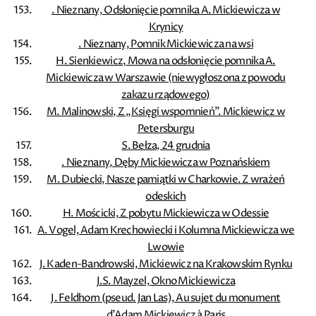
. Nieznany, Odsłonięcie pomnika A. Mickiewicza w
Krynicy
. Nieznany, Pomnik Mickiewicza na wsi
H. Sienkiewicz, Mowa na odsłonięcie pomnika A.
Mickiewicza w Warszawie (niewygłoszona z powodu
zakazu rządowego)
M. Malinowski, Z „Księgi wspomnień”. Mickiewicz w
Petersburgu
S. Bełza, 24 grudnia
. Nieznany, Dęby Mickiewicza w Poznańskiem
M. Dubiecki, Nasze pamiątki w Charkowie. Z wrażeń
odeskich
H. Mościcki, Z pobytu Mickiewicza w Odessie
A. Vogel, Adam Krechowiecki i Kolumna Mickiewicza we
Lwowie
J. Kaden-Bandrowski, Mickiewicz na Krakowskim Rynku
J.S. Mayzel, Okno Mickiewicza
J. Feldhorn (pseud. Jan Las), Au sujet du monument
d'Adam Mickiewicz à Paris