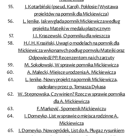
J. Kotarbiński (pseud. Karol), Pokłosie (Wystawa
projektów na pomnik dla Mickiewicza)
L. Jenike, Jak wygląda pomnik Mickiewicza według
projektu Matejki w medalu plastycznym
J.I. Kraszewski, O pomniku dla wieszcza
H.(.H. Krasiński, Uwagi o modelach na pomnik dla
Mickiewicza wykonanych podług pomysłu Matejki oraz
Odpowiedź PP. Recenzentom na ich zarzuty
M. Sokołowski, W sprawie pomnika Mickiewicza
A. Małecki, Miejsce urodzenia A. Mickiewicza
L. Jenike, Nowy projekt na pomnik Mickiewicza,
nadesłany przez p. Tomasza Dykasa
W. Stępnowska, Czy winien? Rzecz w sprawie pomnika
dla A. Mickiewicza
F. Marković, Spomenik Mickiewiczu
I. Domeyko, List w sprawie o miejsca rodzinne A.
Mickiewicza
I. Domeyko, Nowogródek. List do A. Pługa z rysunkiem