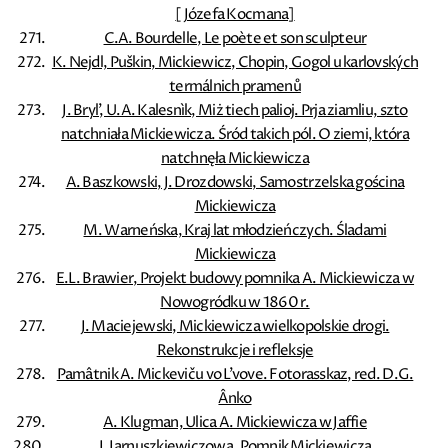
[Józefa Kocmana]
C.A. Bourdelle, Le poète et son sculpteur
K. Nejdl, Puškin, Mickiewicz, Chopin, Gogol u karlovských
termálnich pramenů
J. Bryl', U.A. Kalesnìk, Miż tiech palioj. Prja ziamliu, szto
natchniała Mickiewicza. Śród takich pól. O ziemi, która
natchnęła Mickiewicza
A. Baszkowski, J. Drozdowski, Samostrzelska gościna
Mickiewicza
M. Warneńska, Kraj lat młodzieńczych. Śladami
Mickiewicza
E.L. Brawier, Projekt budowy pomnika A. Mickiewicza w
Nowogródku w 1860 r.
J. Maciejewski, Mickiewicza wielkopolskie drogi.
Rekonstrukcje i refleksje
Pamâtnik A. Mickeviču vo L'vove. Fotorasskaz, red. D.G.
Ânko
A. Klugman, Ulica A. Mickiewicza w Jaffie
J. Jarnuszkiewiczowa, Pomnik Mickiewicza