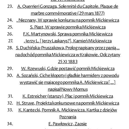
A. Querrieri Gonzaga, Solennité du Capitole. Plaque de
marbre commémorative (29 mars 1877)
. Nieznany, W sprawie konkursu na pomnik Mickiewicza
S. Piast, W sprawie pomnika Mickiewicza
F.K. Martynowski, Sprawa pomnika Mickiewicza
. Jerzy L. [Jerzy Laskarys?], Kamień Mickiewicza
S. Duchińska-Pruszakowa, Prolog napisany przez panią...
na dochód pomnika Mickiewicza w Krakowie. Odczytany
25 XI 1883
W. Rzewuski, Gdzie postawić pomnik Mickiewicza
A. Sozański, Ciche kłopoty i gładkie harmidery z powodu
wystawić się mającego pomnika A. Mickiewicza [...]
napisał Nowy Momus
K. Estreicher (starszy), Plac i pomnik Mickiewicza
H. Struve, Projekta konkursowe na pomnik Mickiewicza
K. Kantecki, Pomnik A. Mickiewicza. Kartka z dziejów
Poznania
E. Pawłowicz, Zaosie