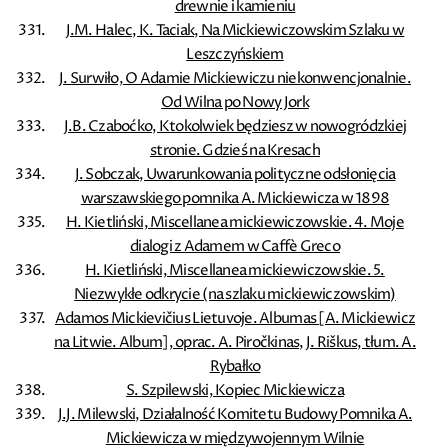
drewnie i kamieniu
J.M. Halec, K. Taciak, Na Mickiewiczowskim Szlaku w
Leszczyńskiem
J. Surwiło, O Adamie Mickiewiczu niekonwencjonalnie.
Od Wilna po Nowy Jork
J.B. Czaboćko, Ktokolwiek będziesz w nowogródzkiej
stronie. Gdzieś na Kresach
J. Sobczak, Uwarunkowania polityczne odsłonięcia
warszawskiego pomnika A. Mickiewicza w 1898
H. Kietliński, Miscellanea mickiewiczowskie. 4. Moje
dialogi z Adamem w Caffè Greco
H. Kietliński, Miscellanea mickiewiczowskie. 5.
Niezwykłe odkrycie (na szlaku mickiewiczowskim)
Adamos Mickievičius Lietuvoje. Albumas [A. Mickiewicz
na Litwie. Album], oprac. A. Piročkinas, J. Riškus, tłum. A.
Rybałko
S. Szpilewski, Kopiec Mickiewicza
J.J. Milewski, Działalność Komitetu Budowy Pomnika A.
Mickiewicza w międzywojennym Wilnie