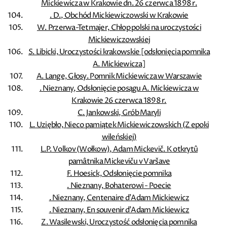
Mickiewicza w Krakowie dn. 26 czerwca 1898 r.
. D., Obchód Mickiewiczowski w Krakowie
W. Przerwa-Tetmajer, Chłop polski na uroczystości
Mickiewiczowskiej
S. Libicki, Uroczystości krakowskie [odsłonięcia pomnika
A. Mickiewicza]
A. Lange, Głosy. Pomnik Mickiewicza w Warszawie
. Nieznany, Odsłonięcie posągu A. Mickiewicza w
Krakowie 26 czerwca 1898 r.
C. Jankowski, Grób Maryli
L. Uziębło, Nieco pamiątek Mickiewiczowskich (Z epoki
wileńskiej)
L.P. Volkov (Wołkow), Adam Mickevič. K otkrytû
pamâtnika Mickeviču v Varšave
F. Hoesick, Odsłonięcie pomnika
. Nieznany, Bohaterowi - Poecie
. Nieznany, Centenaire d'Adam Mickiewicz
. Nieznany, En souvenir d'Adam Mickiewicz
Z. Wasilewski, Uroczystość odsłonięcia pomnika