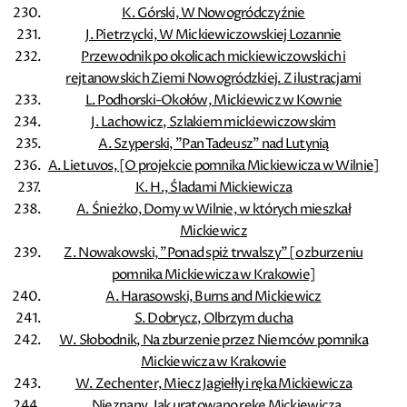
K. Górski, W Nowogródczyźnie
J. Pietrzycki, W Mickiewiczowskiej Lozannie
Przewodnik po okolicach mickiewiczowskich i
rejtanowskich Ziemi Nowogródzkiej. Z ilustracjami
L. Podhorski-Okołów, Mickiewicz w Kownie
J. Lachowicz, Szlakiem mickiewiczowskim
A. Szyperski, ”Pan Tadeusz” nad Lutynią
A. Lietuvos, [O projekcie pomnika Mickiewicza w Wilnie]
K. H., Śladami Mickiewicza
A. Śnieżko, Domy w Wilnie, w których mieszkał
Mickiewicz
Z. Nowakowski, ”Ponad spiż trwalszy” [o zburzeniu
pomnika Mickiewicza w Krakowie]
A. Harasowski, Burns and Mickiewicz
S. Dobrycz, Olbrzym ducha
W. Słobodnik, Na zburzenie przez Niemców pomnika
Mickiewicza w Krakowie
W. Zechenter, Miecz Jagiełły i ręka Mickiewicza
. Nieznany, Jak uratowano rękę Mickiewicza