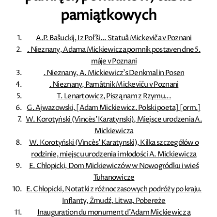
pamiątkowych
A.P. Bašuckij, Iz Pol'ši... Statuâ Mickeviča v Poznani
. Nieznany, Adama Mickiewicza pomník postaven dne 5.
máje v Poznani
. Nieznany, A. Mickiewicz's Denkmal in Posen
. Nieznany, Pamâtnik Mickeviču v Poznani
T. Lenartowicz, Piszą nam z Rzymu...
G. Ajwazowski, [Adam Mickiewicz. Polski poeta] [orm.]
W. Korotyński (Vìncès' Karatynskì), Miejsce urodzenia A.
Mickiewicza
W. Korotyński (Vìncès' Karatynskì), Kilka szczegółów o
rodzinie, miejscu urodzenia i młodości A. Mickiewicza
E. Chłopicki, Dom Mickiewiczów w Nowogródku i wieś
Tuhanowicze
E. Chłopicki, Notatki z różnoczasowych podróży po kraju.
Inflanty, Żmudź, Litwa, Pobereże
Inauguration du monument d'Adam Mickiewicz a