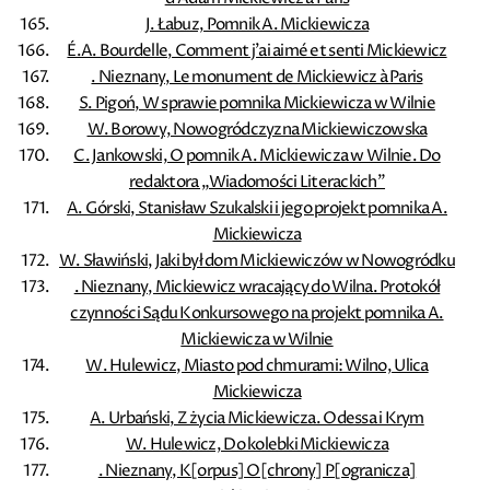
J. Łabuz, Pomnik A. Mickiewicza
É.A. Bourdelle, Comment j'ai aimé et senti Mickiewicz
. Nieznany, Le monument de Mickiewicz à Paris
S. Pigoń, W sprawie pomnika Mickiewicza w Wilnie
W. Borowy, Nowogródczyzna Mickiewiczowska
C. Jankowski, O pomnik A. Mickiewicza w Wilnie. Do
redaktora „Wiadomości Literackich”
A. Górski, Stanisław Szukalski i jego projekt pomnika A.
Mickiewicza
W. Sławiński, Jaki był dom Mickiewiczów w Nowogródku
. Nieznany, Mickiewicz wracający do Wilna. Protokół
czynności Sądu Konkursowego na projekt pomnika A.
Mickiewicza w Wilnie
W. Hulewicz, Miasto pod chmurami: Wilno, Ulica
Mickiewicza
A. Urbański, Z życia Mickiewicza. Odessa i Krym
W. Hulewicz, Do kolebki Mickiewicza
. Nieznany, K[orpus] O[chrony] P[ogranicza]