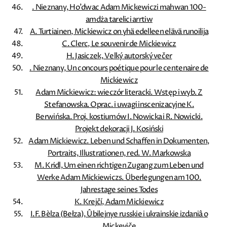
. Nieznany, Ho'dwac Adam Mickewiczi mahwan 100-
amdża tarelici arrtiw
A. Turtiainen, Mickiewicz on yhä edelleen elävä runoilija
C. Clerc, Le souvenir de Mickiewicz
H. Jasiczek, Velký autorský večer
. Nieznany, Un concours poétique pour le centenaire de
Mickiewicz
Adam Mickiewicz: wieczór literacki. Wstęp i wyb. Z
Stefanowska. Oprac. i uwagi inscenizacyjne K.
Berwińska. Proj. kostiumów I. Nowicka i R. Nowicki.
Projekt dekoracji J. Kosiński
Adam Mickiewicz. Leben und Schaffen in Dokumenten,
Portraits, Illustrationen, red. W. Markowska
M. Kridl, Um einen richtigen Zugang zum Leben und
Werke Adam Mickiewiczs. Überlegungen am 100.
Jahrestage seines Todes
K. Krejčí, Adam Mickiewicz
I.F. Bèlza (Bełza), Ûbilejnye russkie i ukrainskie izdaniâ o
Mickeviče