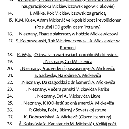
inauguracji Roku Mickiewiczowskiego w Krakowie)
J. Mikke, Rok Mickiewiczowski za granicą
K.M. Kuev, Adam Mickevič velik polski poet i revolǔcioner
(Po slučaj 100 godini ot sm''rtta my)
. Nieznany, Pisarze białoruscy w hołdzie Mickiewiczowi
S. Kolbuszewski, Rok Mickiewiczowski. A. Mickiewicz w
Rumunii
K. Wyka, O trwałych wartościach dorobku Mickiewicza
. Nieznany, God Mickeviča
. Nieznany, Proizvedeniâ posvâŝennye A. Mickeviču
E. Sadovskij, Na rodinie A. Mickeviča
. Nieznany, Da stagoddzâ z dnâ smercì A. Mìckevìča
. Nieznany, Večera pamâti Mickeviča v Pariže
. Nieznany, Dni A. Mickeviča v Litve
. Nieznany, K 100-letiû so dnâ smerti A. Mickeviča
P. Glebka, Poèt, lûbimyj v Sovetskoj strane
K. Dobrovolskaâ, A. Mickevič (Obzor literatury)
Â. Kolas (właśc. Kanstancìn M. Mìckevìč), Velikij poèt