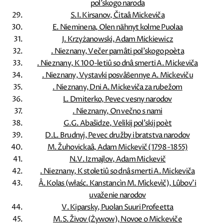
pol'skogo naroda
S.I. Kirsanov, Čitaâ Mickeviča
E. Nieminena, Olen nähnyt kolme Puolaa
J. Krzyżanowski, Adam Mickiewicz
. Nieznany, Večer pamâti pol'skogo poèta
. Nieznany, K 100-letiû so dnâ smerti A. Mickeviča
. Nieznany, Vystavki posvâŝennye A. Mickeviču
. Nieznany, Dni A. Mickeviča za rubežom
L. Dmiterko, Pevec vesny narodov
. Nieznany, On večno s nami
G.G. Abašidze, Velikij pol'skij poèt
D.L. Brudnyj, Pevec družby i bratstva narodov
M. Žuhovickaâ, Adam Mickevič (1798-1855)
N.V. Izmajlov, Adam Mickevič
. Nieznany, K stoletiû so dnâ smerti A. Mickeviča
Â. Kolas (właśc. Kanstancìn M. Mìckevìč), Lûbov' i
uvaženie narodov
V. Kiparsky, Puolan Suuri Profeetta
M.S. Živov (Żywow), Novoe o Mickeviče