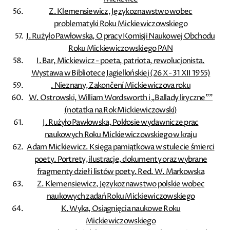
Z. Klemensiewicz, Językoznawstwo wobec
problematyki Roku Mickiewiczowskiego
J. Rużyło Pawłowska, O pracy Komisji Naukowej Obchodu
Roku Mickiewiczowskiego PAN
I. Bar, Mickiewicz - poeta, patriota, rewolucjonista.
Wystawa w Bibliotece Jagiellońskiej (26 X- 31 XII 1955)
. Nieznany, Zakončení Mickiewiczova roku
W. Ostrowski, William Wordsworth i „Ballady liryczne””
(notatka na Rok Mickiewiczowski)
J. Rużyło Pawłowska, Pokłosie wydawnicze prac
naukowych Roku Mickiewiczowskiego w kraju
Adam Mickiewicz. Księga pamiątkowa w stulecie śmierci
poety. Portrety, ilustracje, dokumenty oraz wybrane
fragmenty dzieł i listów poety. Red. W. Markowska
Z. Klemensiewicz, Językoznawstwo polskie wobec
naukowych zadań Roku Mickiewiczowskiego
K. Wyka, Osiągnięcia naukowe Roku
Mickiewiczowskiego