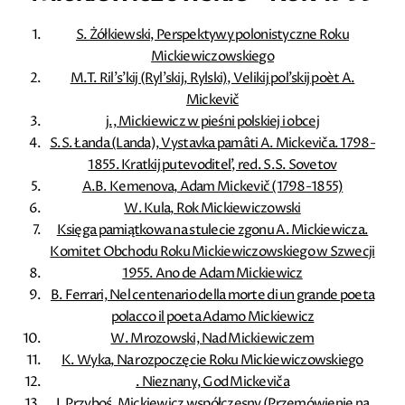
S. Żółkiewski, Perspektywy polonistyczne Roku
Mickiewiczowskiego
M.T. Ril's'kij (Ryl'skij, Rylski), Velikij pol’skij poèt A.
Mickevič
j., Mickiewicz w pieśni polskiej i obcej
S.S. Łanda (Landa), Vystavka pamâti A. Mickeviča. 1798-
1855. Kratkij putevoditel', red. S.S. Sovetov
A.B. Kemenova, Adam Mickevič (1798-1855)
W. Kula, Rok Mickiewiczowski
Księga pamiątkowa na stulecie zgonu A. Mickiewicza.
Komitet Obchodu Roku Mickiewiczowskiego w Szwecji
1955. Ano de Adam Mickiewicz
B. Ferrari, Nel centenario della morte di un grande poeta
polacco il poeta Adamo Mickiewicz
W. Mrozowski, Nad Mickiewiczem
K. Wyka, Na rozpoczęcie Roku Mickiewiczowskiego
. Nieznany, God Mickeviča
J. Przyboś, Mickiewicz współczesny (Przemówienie na